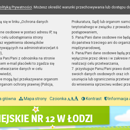
olityką Prywatności
. Możesz określić warunki przechowywania lub dostępu d
ą się w linku „Ochrona danych
Prokuratura, Sąd) lub organom sam
terytorialnego w związku z prowad
ane osobowe w postaci adresu IP, są
postępowaniem,
 celu udostępniania strony
5. Pana/Pani dane osobowe nie będ
raz wypełnienia obowiązków
do państwa trzeciego ani do organiz
ywających na administratorze(art.6
międzynarodowej,
),
6. Pana/Pani dane osobowe będą pr
sta Pan/Pani z odnośnika na stronie
wyłącznie przez okres i w zakresie
em e-mail placówki to zgadza się
realizacji celu przetwarzania,
zetwarzanie danych w celu
7. przysługuje Panu/Pani prawo dost
owiedzi,
swoich danych osobowych oraz ich 
we mogą być przekazywane organom
usunięcia lub ograniczenia przetwar
ganom ochrony prawnej (Policja,
do wniesienia sprzeciwu wobec prz
a główna
Mapa strony
Czcionka
Kontrast
Informacja 
EJSKIE NR 12 W ŁODZI