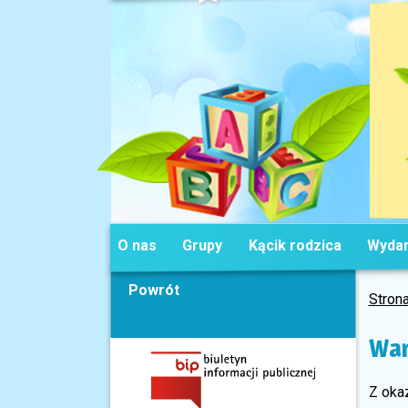
O nas
Grupy
Kącik rodzica
Wydar
Powrót
Stron
War
Z oka