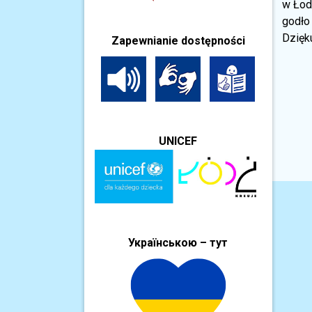
w Łodz
godło 
Dzięk
Zapewnianie dostępności
UNICEF
Українською – тут