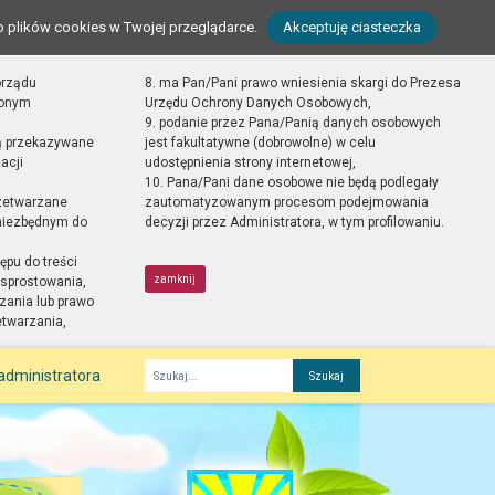
o plików cookies w Twojej przeglądarce.
Akceptuję ciasteczka
orządu
8. ma Pan/Pani prawo wniesienia skargi do Prezesa
zonym
Urzędu Ochrony Danych Osobowych,
9. podanie przez Pana/Panią danych osobowych
ą przekazywane
jest fakultatywne (dobrowolne) w celu
acji
udostępnienia strony internetowej,
10. Pana/Pani dane osobowe nie będą podlegały
zetwarzane
zautomatyzowanym procesom podejmowania
 niezbędnym do
decyzji przez Administratora, w tym profilowaniu.
ępu do treści
zamknij
sprostowania,
zania lub prawo
etwarzania,
administratora
Fraza