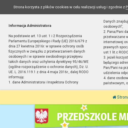
Strona korzysta z plików cookies w celu realizacji usług i zgodnie z
P
Danych znajduj
Informacja Administratora
osobowych”,
2. Pana/Pani d
Na podstawie art. 13 ust. 1 i 2 Rozporządzenia
przetwarzane w
Parlamentu Europejskiego i Rady (UE) 2016/679 z
internetowej o
dnia 27 kwietnia 2016r. w sprawie ochrony osób
prawnych spocz
fizycznych w związku z przetwarzaniem danych
ust.1 lit.c RODO
osobowych i w sprawie swobodnego przepływu
3. jeżeli korzy
takich danych oraz uchylenia dyrektywy 95/46/WE
będącego adres
(ogólne rozporządzenie o ochronie danych), Dz. U.
Pan/Pani na pr
UE. L. 2016.119.1 z dnia 4 maja 2016r., dalej RODO
udzielenia odp
informuję:
4. dane osobo
1. dane Administratora i Inspektora Ochrony
państwowym, or
Stron
PRZEDSZKOLE MI