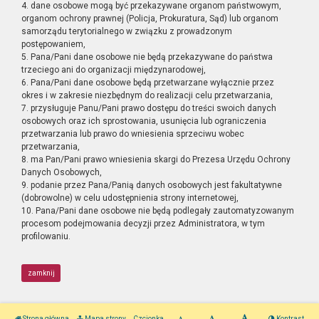
4. dane osobowe mogą być przekazywane organom państwowym,
organom ochrony prawnej (Policja, Prokuratura, Sąd) lub organom
samorządu terytorialnego w związku z prowadzonym
postępowaniem,
5. Pana/Pani dane osobowe nie będą przekazywane do państwa
trzeciego ani do organizacji międzynarodowej,
6. Pana/Pani dane osobowe będą przetwarzane wyłącznie przez
okres i w zakresie niezbędnym do realizacji celu przetwarzania,
7. przysługuje Panu/Pani prawo dostępu do treści swoich danych
osobowych oraz ich sprostowania, usunięcia lub ograniczenia
przetwarzania lub prawo do wniesienia sprzeciwu wobec
przetwarzania,
8. ma Pan/Pani prawo wniesienia skargi do Prezesa Urzędu Ochrony
Danych Osobowych,
9. podanie przez Pana/Panią danych osobowych jest fakultatywne
(dobrowolne) w celu udostępnienia strony internetowej,
10. Pana/Pani dane osobowe nie będą podlegały zautomatyzowanym
procesom podejmowania decyzji przez Administratora, w tym
profilowaniu.
zamknij
Strona główna
Mapa strony
Czcionka
Kontrast