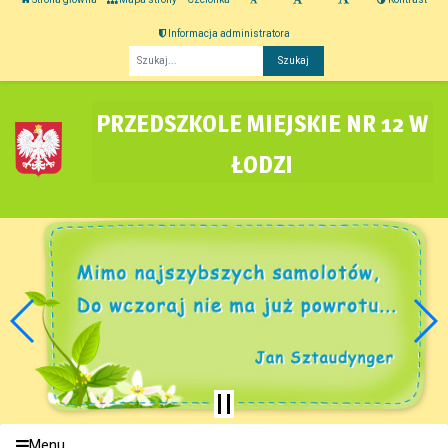
Informacja administratora
Fraza
PRZEDSZKOLE MIEJSKIE NR 12 W
ŁODZI
Menu