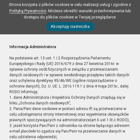
Strona korzysta z plików cookies w celu realizacji usług i zgodnie z
Polityką Prywatności
. Możesz określić warunki przechowywania lub
dostępu do plików cookies w Twojej przeglądarce.
Akceptuję ciasteczka
Informacja Administratora
Na podstawie art. 13 ust. 1 i 2 Rozporządzenia Parlamentu
Europejskiego i Rady (UE) 2016/679 z dnia 27 kwietnia 2016r. w
sprawie ochrony osób fizycznych w związku z przetwarzaniem
danych osobowych i w sprawie swobodnego przepływu takich danych
oraz uchylenia dyrektywy 95/46/WE (ogólne rozporządzenie o
ochronie danych), Dz. U. UE. L. 2016.119.1 z dnia 4 maja 2016r., dalej
RODO informuję:
1. dane Administratora i Inspektora Ochrony Danych znajdują się w
linku „Ochrona danych osobowych”,
2. Pana/Pani dane osobowe w postaci adresu IP, są przetwarzane w
celu udostępniania strony internetowej oraz wypełnienia obowiązków
prawnych spoczywających na administratorze(art.6 ust.1 lit.c RODO),
3. jeżeli korzysta Pan/Pani z odnośnika na stronie będącego adresem
e-mail placówki to zgadza się Pan/Pani na przetwarzanie danych w
celu udzielenia odpowiedzi,