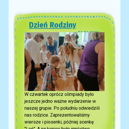
Dzień Rodziny
01.06.2026
W czwartek oprócz olimpiady było
jeszcze jedno ważne wydarzenie w
naszej grupie. Po południu odwiedzili
nas rodzice. Zaprezentowaliśmy
wiersze i piosenki, później scenkę
"Leń". A na koniec było mnóstwo