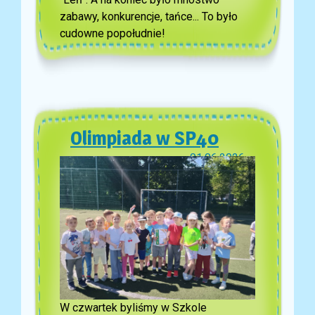
zabawy, konkurencje, tańce... To było
cudowne popołudnie!
Olimpiada w SP40
01.06.2026
W czwartek byliśmy w Szkole