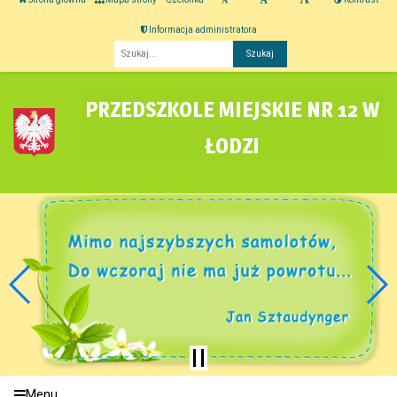
Informacja administratora
Fraza
PRZEDSZKOLE MIEJSKIE NR 12 W
ŁODZI
Menu