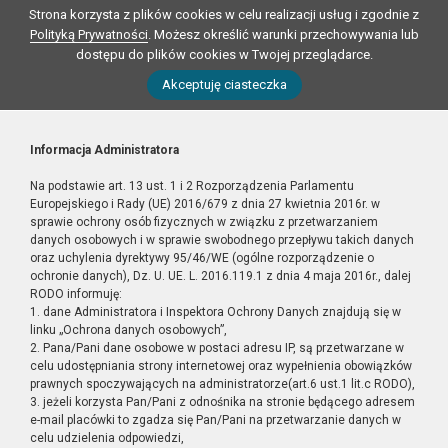
Strona korzysta z plików cookies w celu realizacji usług i zgodnie z
Polityką Prywatności
. Możesz określić warunki przechowywania lub
dostępu do plików cookies w Twojej przeglądarce.
Akceptuję ciasteczka
Informacja Administratora
Na podstawie art. 13 ust. 1 i 2 Rozporządzenia Parlamentu
Europejskiego i Rady (UE) 2016/679 z dnia 27 kwietnia 2016r. w
sprawie ochrony osób fizycznych w związku z przetwarzaniem
danych osobowych i w sprawie swobodnego przepływu takich danych
oraz uchylenia dyrektywy 95/46/WE (ogólne rozporządzenie o
ochronie danych), Dz. U. UE. L. 2016.119.1 z dnia 4 maja 2016r., dalej
RODO informuję:
1. dane Administratora i Inspektora Ochrony Danych znajdują się w
linku „Ochrona danych osobowych”,
2. Pana/Pani dane osobowe w postaci adresu IP, są przetwarzane w
celu udostępniania strony internetowej oraz wypełnienia obowiązków
prawnych spoczywających na administratorze(art.6 ust.1 lit.c RODO),
3. jeżeli korzysta Pan/Pani z odnośnika na stronie będącego adresem
e-mail placówki to zgadza się Pan/Pani na przetwarzanie danych w
celu udzielenia odpowiedzi,