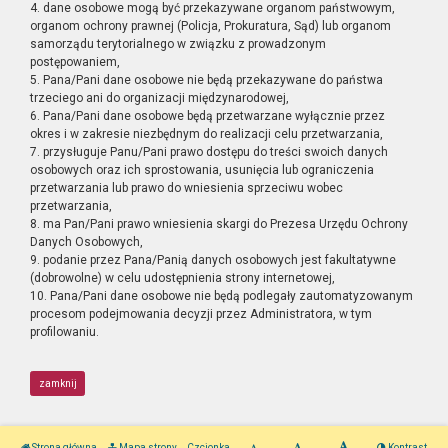
4. dane osobowe mogą być przekazywane organom państwowym,
organom ochrony prawnej (Policja, Prokuratura, Sąd) lub organom
samorządu terytorialnego w związku z prowadzonym
postępowaniem,
5. Pana/Pani dane osobowe nie będą przekazywane do państwa
trzeciego ani do organizacji międzynarodowej,
6. Pana/Pani dane osobowe będą przetwarzane wyłącznie przez
okres i w zakresie niezbędnym do realizacji celu przetwarzania,
7. przysługuje Panu/Pani prawo dostępu do treści swoich danych
osobowych oraz ich sprostowania, usunięcia lub ograniczenia
przetwarzania lub prawo do wniesienia sprzeciwu wobec
przetwarzania,
8. ma Pan/Pani prawo wniesienia skargi do Prezesa Urzędu Ochrony
Danych Osobowych,
9. podanie przez Pana/Panią danych osobowych jest fakultatywne
(dobrowolne) w celu udostępnienia strony internetowej,
10. Pana/Pani dane osobowe nie będą podlegały zautomatyzowanym
procesom podejmowania decyzji przez Administratora, w tym
profilowaniu.
zamknij
Strona główna
Mapa strony
Czcionka
Kontrast