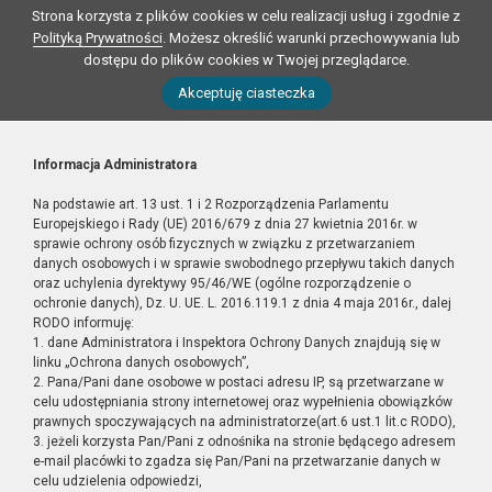
Strona korzysta z plików cookies w celu realizacji usług i zgodnie z
Polityką Prywatności
. Możesz określić warunki przechowywania lub
dostępu do plików cookies w Twojej przeglądarce.
Akceptuję ciasteczka
Informacja Administratora
Na podstawie art. 13 ust. 1 i 2 Rozporządzenia Parlamentu
Europejskiego i Rady (UE) 2016/679 z dnia 27 kwietnia 2016r. w
sprawie ochrony osób fizycznych w związku z przetwarzaniem
danych osobowych i w sprawie swobodnego przepływu takich danych
oraz uchylenia dyrektywy 95/46/WE (ogólne rozporządzenie o
ochronie danych), Dz. U. UE. L. 2016.119.1 z dnia 4 maja 2016r., dalej
RODO informuję:
1. dane Administratora i Inspektora Ochrony Danych znajdują się w
linku „Ochrona danych osobowych”,
2. Pana/Pani dane osobowe w postaci adresu IP, są przetwarzane w
celu udostępniania strony internetowej oraz wypełnienia obowiązków
prawnych spoczywających na administratorze(art.6 ust.1 lit.c RODO),
3. jeżeli korzysta Pan/Pani z odnośnika na stronie będącego adresem
e-mail placówki to zgadza się Pan/Pani na przetwarzanie danych w
celu udzielenia odpowiedzi,