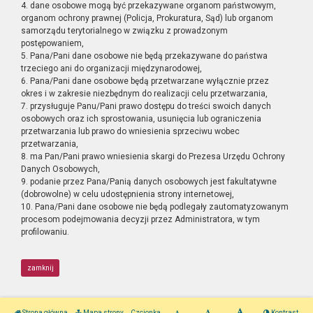
4. dane osobowe mogą być przekazywane organom państwowym,
organom ochrony prawnej (Policja, Prokuratura, Sąd) lub organom
samorządu terytorialnego w związku z prowadzonym
postępowaniem,
5. Pana/Pani dane osobowe nie będą przekazywane do państwa
trzeciego ani do organizacji międzynarodowej,
6. Pana/Pani dane osobowe będą przetwarzane wyłącznie przez
okres i w zakresie niezbędnym do realizacji celu przetwarzania,
7. przysługuje Panu/Pani prawo dostępu do treści swoich danych
osobowych oraz ich sprostowania, usunięcia lub ograniczenia
przetwarzania lub prawo do wniesienia sprzeciwu wobec
przetwarzania,
8. ma Pan/Pani prawo wniesienia skargi do Prezesa Urzędu Ochrony
Danych Osobowych,
9. podanie przez Pana/Panią danych osobowych jest fakultatywne
(dobrowolne) w celu udostępnienia strony internetowej,
10. Pana/Pani dane osobowe nie będą podlegały zautomatyzowanym
procesom podejmowania decyzji przez Administratora, w tym
profilowaniu.
zamknij
Strona główna
Mapa strony
Czcionka
Kontrast