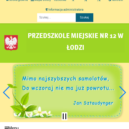
Informacja administratora
Fraza
PRZEDSZKOLE MIEJSKIE NR 12 W
ŁODZI
Menu