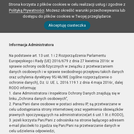
Strona korzysta z plików cookies w celu realizacji usług i zgodnie z
Polityką Prywatności
. Możesz określić warunki przechowywania lub
dostępu do plików cookies w Twojej przeglądarce.
Akceptuję ciasteczka
Informacja Administratora
Na podstawie art. 13 ust. 1 i 2 Rozporządzenia Parlamentu
Europejskiego i Rady (UE) 2016/679 z dnia 27 kwietnia 2016r. w
sprawie ochrony osób fizycznych w związku z przetwarzaniem
danych osobowych i w sprawie swobodnego przepływu takich danych
oraz uchylenia dyrektywy 95/46/WE (ogólne rozporządzenie o
ochronie danych), Dz. U. UE. L. 2016.119.1 z dnia 4 maja 2016r., dalej
RODO informuję:
1. dane Administratora i Inspektora Ochrony Danych znajdują się w
linku „Ochrona danych osobowych”,
2. Pana/Pani dane osobowe w postaci adresu IP, są przetwarzane w
celu udostępniania strony internetowej oraz wypełnienia obowiązków
prawnych spoczywających na administratorze(art.6 ust.1 lit.c RODO),
3. jeżeli korzysta Pan/Pani z odnośnika na stronie będącego adresem
e-mail placówki to zgadza się Pan/Pani na przetwarzanie danych w
celu udzielenia odpowiedzi,