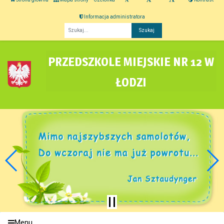
Informacja administratora
Fraza
PRZEDSZKOLE MIEJSKIE NR 12 W
ŁODZI
Menu