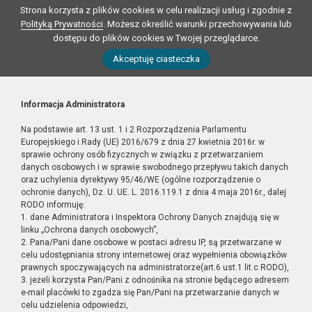
Strona korzysta z plików cookies w celu realizacji usług i zgodnie z
Polityką Prywatności
. Możesz określić warunki przechowywania lub
dostępu do plików cookies w Twojej przeglądarce.
Akceptuję ciasteczka
Informacja Administratora
Na podstawie art. 13 ust. 1 i 2 Rozporządzenia Parlamentu
Europejskiego i Rady (UE) 2016/679 z dnia 27 kwietnia 2016r. w
sprawie ochrony osób fizycznych w związku z przetwarzaniem
danych osobowych i w sprawie swobodnego przepływu takich danych
oraz uchylenia dyrektywy 95/46/WE (ogólne rozporządzenie o
ochronie danych), Dz. U. UE. L. 2016.119.1 z dnia 4 maja 2016r., dalej
RODO informuję:
1. dane Administratora i Inspektora Ochrony Danych znajdują się w
linku „Ochrona danych osobowych”,
2. Pana/Pani dane osobowe w postaci adresu IP, są przetwarzane w
celu udostępniania strony internetowej oraz wypełnienia obowiązków
prawnych spoczywających na administratorze(art.6 ust.1 lit.c RODO),
3. jeżeli korzysta Pan/Pani z odnośnika na stronie będącego adresem
e-mail placówki to zgadza się Pan/Pani na przetwarzanie danych w
celu udzielenia odpowiedzi,