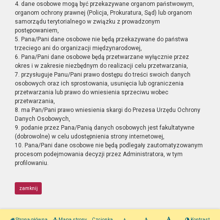
4. dane osobowe mogą być przekazywane organom państwowym,
organom ochrony prawnej (Policja, Prokuratura, Sąd) lub organom
samorządu terytorialnego w związku z prowadzonym
postępowaniem,
5. Pana/Pani dane osobowe nie będą przekazywane do państwa
trzeciego ani do organizacji międzynarodowej,
6. Pana/Pani dane osobowe będą przetwarzane wyłącznie przez
okres i w zakresie niezbędnym do realizacji celu przetwarzania,
7. przysługuje Panu/Pani prawo dostępu do treści swoich danych
osobowych oraz ich sprostowania, usunięcia lub ograniczenia
przetwarzania lub prawo do wniesienia sprzeciwu wobec
przetwarzania,
8. ma Pan/Pani prawo wniesienia skargi do Prezesa Urzędu Ochrony
Danych Osobowych,
9. podanie przez Pana/Panią danych osobowych jest fakultatywne
(dobrowolne) w celu udostępnienia strony internetowej,
10. Pana/Pani dane osobowe nie będą podlegały zautomatyzowanym
procesom podejmowania decyzji przez Administratora, w tym
profilowaniu.
zamknij
Strona główna
Mapa strony
Czcionka
Kontrast