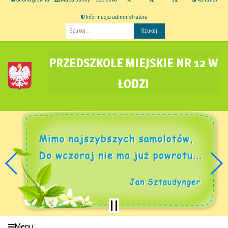
Informacja administratora
Fraza
PRZEDSZKOLE MIEJSKIE NR 12 W
ŁODZI
Menu