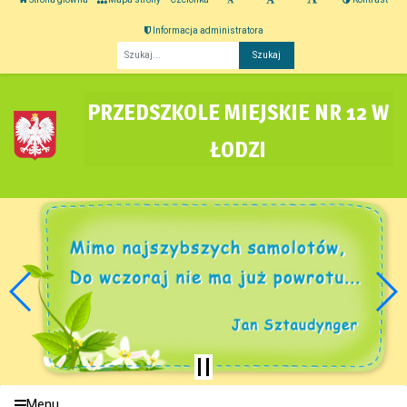
Informacja administratora
Fraza
PRZEDSZKOLE MIEJSKIE NR 12 W
ŁODZI
Menu