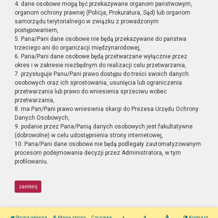
4. dane osobowe mogą być przekazywane organom państwowym,
organom ochrony prawnej (Policja, Prokuratura, Sąd) lub organom
samorządu terytorialnego w związku z prowadzonym
postępowaniem,
5. Pana/Pani dane osobowe nie będą przekazywane do państwa
trzeciego ani do organizacji międzynarodowej,
6. Pana/Pani dane osobowe będą przetwarzane wyłącznie przez
okres i w zakresie niezbędnym do realizacji celu przetwarzania,
7. przysługuje Panu/Pani prawo dostępu do treści swoich danych
osobowych oraz ich sprostowania, usunięcia lub ograniczenia
przetwarzania lub prawo do wniesienia sprzeciwu wobec
przetwarzania,
8. ma Pan/Pani prawo wniesienia skargi do Prezesa Urzędu Ochrony
Danych Osobowych,
9. podanie przez Pana/Panią danych osobowych jest fakultatywne
(dobrowolne) w celu udostępnienia strony internetowej,
10. Pana/Pani dane osobowe nie będą podlegały zautomatyzowanym
procesom podejmowania decyzji przez Administratora, w tym
profilowaniu.
zamknij
Strona główna
Mapa strony
Czcionka
Kontrast