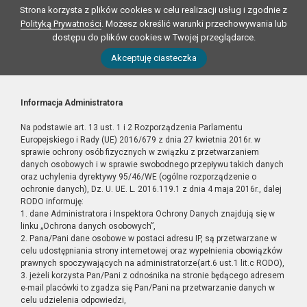
Strona korzysta z plików cookies w celu realizacji usług i zgodnie z
Polityką Prywatności
. Możesz określić warunki przechowywania lub
dostępu do plików cookies w Twojej przeglądarce.
Akceptuję ciasteczka
Informacja Administratora
Na podstawie art. 13 ust. 1 i 2 Rozporządzenia Parlamentu
Europejskiego i Rady (UE) 2016/679 z dnia 27 kwietnia 2016r. w
sprawie ochrony osób fizycznych w związku z przetwarzaniem
danych osobowych i w sprawie swobodnego przepływu takich danych
oraz uchylenia dyrektywy 95/46/WE (ogólne rozporządzenie o
ochronie danych), Dz. U. UE. L. 2016.119.1 z dnia 4 maja 2016r., dalej
RODO informuję:
1. dane Administratora i Inspektora Ochrony Danych znajdują się w
linku „Ochrona danych osobowych”,
2. Pana/Pani dane osobowe w postaci adresu IP, są przetwarzane w
celu udostępniania strony internetowej oraz wypełnienia obowiązków
prawnych spoczywających na administratorze(art.6 ust.1 lit.c RODO),
3. jeżeli korzysta Pan/Pani z odnośnika na stronie będącego adresem
e-mail placówki to zgadza się Pan/Pani na przetwarzanie danych w
celu udzielenia odpowiedzi,