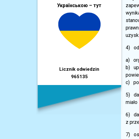
Українською – тут
zapew
wynik
stanow
prawn
uzyski
4) od
a) or
b) up
Licznik odwiedzin
powie
965135
c) pod
5) da
miało
6) da
z prz
7) oso