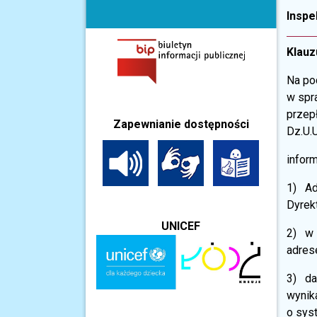
Inspe
Klauz
Na po
w spr
przep
Zapewnianie dostępności
Dz.U.U
infor
1) Ad
Dyrekt
UNICEF
2) w 
adres
3) da
wynik
o sys