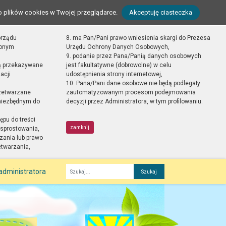
o plików cookies w Twojej przeglądarce.
Akceptuję ciasteczka
orządu
8. ma Pan/Pani prawo wniesienia skargi do Prezesa
zonym
Urzędu Ochrony Danych Osobowych,
9. podanie przez Pana/Panią danych osobowych
ą przekazywane
jest fakultatywne (dobrowolne) w celu
acji
udostępnienia strony internetowej,
10. Pana/Pani dane osobowe nie będą podlegały
zetwarzane
zautomatyzowanym procesom podejmowania
 niezbędnym do
decyzji przez Administratora, w tym profilowaniu.
ępu do treści
zamknij
sprostowania,
zania lub prawo
etwarzania,
administratora
Fraza