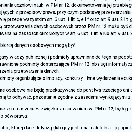
nienia uczniowi nauki w PM nr 12, dokumentowania jej przebieg
ających z przepisów prawa, przy czym podstawę przetwarzani
ią przede wszystkim art. 6 ust. 1 lit. c, e i f oraz art. 9 ust. 2 
ą przetwarzania danych osobowych przez PM nr 12 może być d
wana na zasadach określonych w art. 6 ust. 1 lit. a lub art. 9 ust. 
biorcą danych osobowych mogą być:
gany władzy publicznej i podmioty uprawnione do tego na podst
rawnione podmioty dostarczające PM nr 12, obsługi informatyc
rzenia przetwarzania danych;
mioty organizujące olimpiady, konkursy i inne wydarzenia eduka
ne osobowe nie będą przekazywane do państwa trzeciego ani do
 się to odbywać, pozostanie zgodne z zasadami wynikającymi z
ne zgromadzone w związku z nauczaniem w PM nr 12, będą pr
episów prawa;
bie, której dane dotyczą (lub gdy jest ona małoletnia - jej op