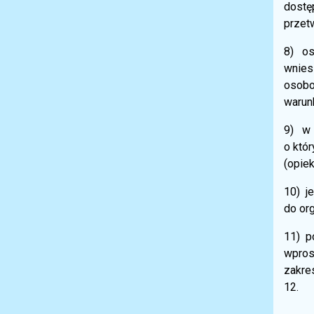
dostę
przet
8) oso
wniesi
osobo
warun
9) w 
o któr
(opiek
10) j
do or
11) p
wpros
zakre
12.