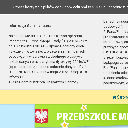
Strona korzysta z plików cookies w celu realizacji usług i zgodnie z
P
Danych znajduj
Informacja Administratora
osobowych”,
2. Pana/Pani d
Na podstawie art. 13 ust. 1 i 2 Rozporządzenia
przetwarzane w
Parlamentu Europejskiego i Rady (UE) 2016/679 z
internetowej o
dnia 27 kwietnia 2016r. w sprawie ochrony osób
prawnych spocz
fizycznych w związku z przetwarzaniem danych
ust.1 lit.c RODO
osobowych i w sprawie swobodnego przepływu
3. jeżeli korzy
takich danych oraz uchylenia dyrektywy 95/46/WE
będącego adres
(ogólne rozporządzenie o ochronie danych), Dz. U.
Pan/Pani na pr
UE. L. 2016.119.1 z dnia 4 maja 2016r., dalej RODO
udzielenia odp
informuję:
4. dane osobo
1. dane Administratora i Inspektora Ochrony
państwowym, or
Stron
PRZEDSZKOLE MI