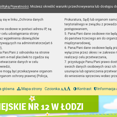
olityką Prywatności
. Możesz określić warunki przechowywania lub dostępu d
ą się w linku „Ochrona danych
Prokuratura, Sąd) lub organom sam
terytorialnego w związku z prowad
ane osobowe w postaci adresu IP, są
postępowaniem,
 celu udostępniania strony
5. Pana/Pani dane osobowe nie będ
raz wypełnienia obowiązków
do państwa trzeciego ani do organiz
ywających na administratorze(art.6
międzynarodowej,
),
6. Pana/Pani dane osobowe będą pr
sta Pan/Pani z odnośnika na stronie
wyłącznie przez okres i w zakresie
em e-mail placówki to zgadza się
realizacji celu przetwarzania,
zetwarzanie danych w celu
7. przysługuje Panu/Pani prawo dost
owiedzi,
swoich danych osobowych oraz ich 
we mogą być przekazywane organom
usunięcia lub ograniczenia przetwar
ganom ochrony prawnej (Policja,
do wniesienia sprzeciwu wobec prz
a główna
Mapa strony
Czcionka
Kontrast
Informacja 
EJSKIE NR 12 W ŁODZI