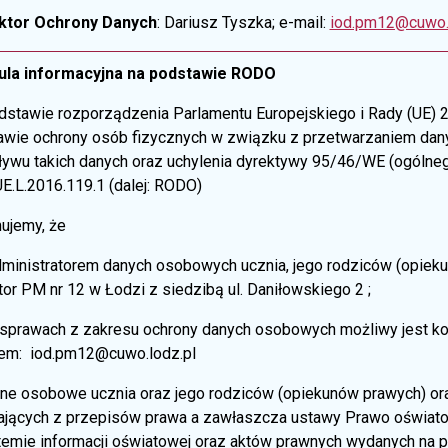
ktor Ochrony Danych
: Dariusz Tyszka; e-mail:
iod.pm12@cuwo.
ula informacyjna na podstawie RODO
dstawie rozporządzenia Parlamentu Europejskiego i Rady (UE) 2
awie ochrony osób fizycznych w związku z przetwarzaniem da
ływu takich danych oraz uchylenia dyrektywy 95/46/WE (ogólneg
E.L.2016.119.1 (dalej: RODO)
mujemy, że
ministratorem danych osobowych ucznia, jego rodziców (opieku
or PM nr 12 w Łodzi z siedzibą ul. Daniłowskiego 2 ;
sprawach z zakresu ochrony danych osobowych możliwy jest ko
em: iod.pm12@cuwo.lodz.pl
ne osobowe ucznia oraz jego rodziców (opiekunów prawych) or
ających z przepisów prawa a zawłaszcza ustawy Prawo oświato
temie informacji oświatowej oraz aktów prawnych wydanych na p