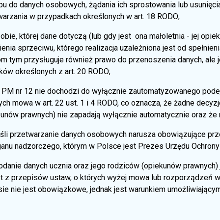
pu do danych osobowych, żądania ich sprostowania lub usunięcia
warzania w przypadkach określonych w art. 18 RODO;
bie, której dane dotyczą (lub gdy jest ona małoletnia - jej op
enia sprzeciwu, którego realizacja uzależniona jest od spełnieni
m tym przysługuje również prawo do przenoszenia danych, ale je
ków określonych z art. 20 RODO;
PM nr 12 nie dochodzi do wyłącznie zautomatyzowanego podejmo
ych mowa w art. 22 ust. 1 i 4 RODO, co oznacza, że żadne decyz
unów prawnych) nie zapadają wyłącznie automatycznie oraz że ni
eśli przetwarzanie danych osobowych narusza obowiązujące prze
ganu nadzorczego, którym w Polsce jest Prezes Urzędu Ochron
odanie danych ucznia oraz jego rodziców (opiekunów prawnych
t z przepisów ustaw, o których wyżej mowa lub rozporządzeń w
sie nie jest obowiązkowe, jednak jest warunkiem umożliwiający