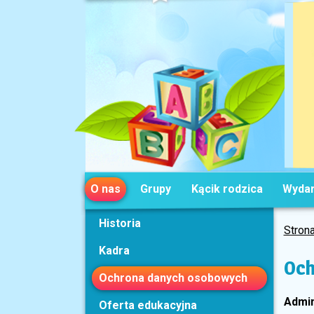
O nas
Grupy
Kącik rodzica
Wydar
Historia
Stron
Kadra
Och
Ochrona danych osobowych
Admin
Oferta edukacyjna