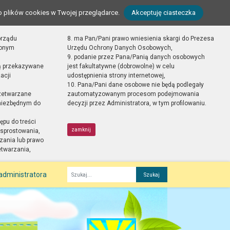
o plików cookies w Twojej przeglądarce.
Akceptuję ciasteczka
orządu
8. ma Pan/Pani prawo wniesienia skargi do Prezesa
zonym
Urzędu Ochrony Danych Osobowych,
9. podanie przez Pana/Panią danych osobowych
ą przekazywane
jest fakultatywne (dobrowolne) w celu
acji
udostępnienia strony internetowej,
10. Pana/Pani dane osobowe nie będą podlegały
zetwarzane
zautomatyzowanym procesom podejmowania
 niezbędnym do
decyzji przez Administratora, w tym profilowaniu.
ępu do treści
zamknij
sprostowania,
zania lub prawo
etwarzania,
administratora
Fraza