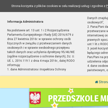
Strona korzysta z plików cookies w celu realizacji usług i zgodnie z
P
Danych znajduj
Informacja Administratora
osobowych”,
2. Pana/Pani d
Na podstawie art. 13 ust. 1 i 2 Rozporządzenia
przetwarzane w
Parlamentu Europejskiego i Rady (UE) 2016/679 z
internetowej o
dnia 27 kwietnia 2016r. w sprawie ochrony osób
prawnych spocz
fizycznych w związku z przetwarzaniem danych
ust.1 lit.c RODO
osobowych i w sprawie swobodnego przepływu
3. jeżeli korzy
takich danych oraz uchylenia dyrektywy 95/46/WE
będącego adres
(ogólne rozporządzenie o ochronie danych), Dz. U.
Pan/Pani na pr
UE. L. 2016.119.1 z dnia 4 maja 2016r., dalej RODO
udzielenia odp
informuję:
4. dane osobo
1. dane Administratora i Inspektora Ochrony
państwowym, or
Stron
PRZEDSZKOLE MI