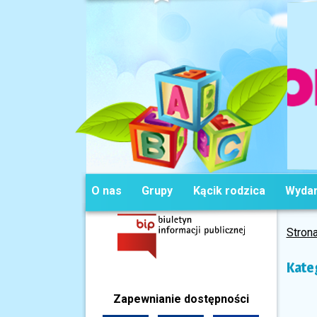
O nas
Grupy
Kącik rodzica
Wydar
Stron
Kate
Zapewnianie dostępności