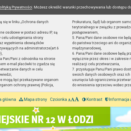
olityką Prywatności
. Możesz określić warunki przechowywania lub dostępu d
ą się w linku „Ochrona danych
Prokuratura, Sąd) lub organom sam
terytorialnego w związku z prowad
ane osobowe w postaci adresu IP, są
postępowaniem,
 celu udostępniania strony
5. Pana/Pani dane osobowe nie będ
raz wypełnienia obowiązków
do państwa trzeciego ani do organiz
ywających na administratorze(art.6
międzynarodowej,
),
6. Pana/Pani dane osobowe będą pr
sta Pan/Pani z odnośnika na stronie
wyłącznie przez okres i w zakresie
em e-mail placówki to zgadza się
realizacji celu przetwarzania,
zetwarzanie danych w celu
7. przysługuje Panu/Pani prawo dost
owiedzi,
swoich danych osobowych oraz ich 
we mogą być przekazywane organom
usunięcia lub ograniczenia przetwar
ganom ochrony prawnej (Policja,
do wniesienia sprzeciwu wobec prz
a główna
Mapa strony
Czcionka
Kontrast
Informacja 
EJSKIE NR 12 W ŁODZI