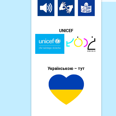
UNICEF
Українською – тут