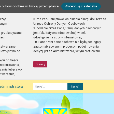
o plików cookies w Twojej przeglądarce.
Akceptuję ciasteczka
orządu
8. ma Pan/Pani prawo wniesienia skargi do Prezesa
zonym
Urzędu Ochrony Danych Osobowych,
9. podanie przez Pana/Panią danych osobowych
ą przekazywane
jest fakultatywne (dobrowolne) w celu
acji
udostępnienia strony internetowej,
10. Pana/Pani dane osobowe nie będą podlegały
zetwarzane
zautomatyzowanym procesom podejmowania
 niezbędnym do
decyzji przez Administratora, w tym profilowaniu.
ępu do treści
zamknij
sprostowania,
zania lub prawo
etwarzania,
administratora
Fraza