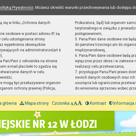
olityką Prywatności
. Możesz określić warunki przechowywania lub dostępu d
ą się w linku „Ochrona danych
Prokuratura, Sąd) lub organom sam
terytorialnego w związku z prowad
ane osobowe w postaci adresu IP, są
postępowaniem,
 celu udostępniania strony
5. Pana/Pani dane osobowe nie będ
raz wypełnienia obowiązków
do państwa trzeciego ani do organiz
ywających na administratorze(art.6
międzynarodowej,
),
6. Pana/Pani dane osobowe będą pr
sta Pan/Pani z odnośnika na stronie
wyłącznie przez okres i w zakresie
em e-mail placówki to zgadza się
realizacji celu przetwarzania,
zetwarzanie danych w celu
7. przysługuje Panu/Pani prawo dost
owiedzi,
swoich danych osobowych oraz ich 
we mogą być przekazywane organom
usunięcia lub ograniczenia przetwar
ganom ochrony prawnej (Policja,
do wniesienia sprzeciwu wobec prz
a główna
Mapa strony
Czcionka
Kontrast
Informacja 
EJSKIE NR 12 W ŁODZI