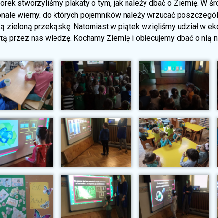
rek stworzyliśmy plakaty o tym, jak należy dbać o Ziemię. W śr
nale wiemy, do których pojemników należy wrzucać poszczegó
ą zieloną przekąskę. Natomiast w piątek wzięliśmy udział w ek
ą przez nas wiedzę. Kochamy Ziemię i obiecujemy dbać o nią naj