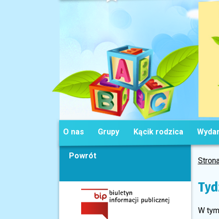
O nas
Grupy
Kącik rodzica
Wydar
Powrót
Stron
Tyd
W tym