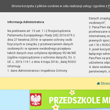
Strona korzysta z plików cookies w celu realizacji usług i zgodnie z
P
Danych znajduj
Informacja Administratora
osobowych”,
2. Pana/Pani d
Na podstawie art. 13 ust. 1 i 2 Rozporządzenia
przetwarzane w
Parlamentu Europejskiego i Rady (UE) 2016/679 z
internetowej o
dnia 27 kwietnia 2016r. w sprawie ochrony osób
prawnych spocz
fizycznych w związku z przetwarzaniem danych
ust.1 lit.c RODO
osobowych i w sprawie swobodnego przepływu
3. jeżeli korzy
takich danych oraz uchylenia dyrektywy 95/46/WE
będącego adres
(ogólne rozporządzenie o ochronie danych), Dz. U.
Pan/Pani na pr
UE. L. 2016.119.1 z dnia 4 maja 2016r., dalej RODO
udzielenia odp
informuję:
4. dane osobo
1. dane Administratora i Inspektora Ochrony
państwowym, or
Stron
PRZEDSZKOLE MI