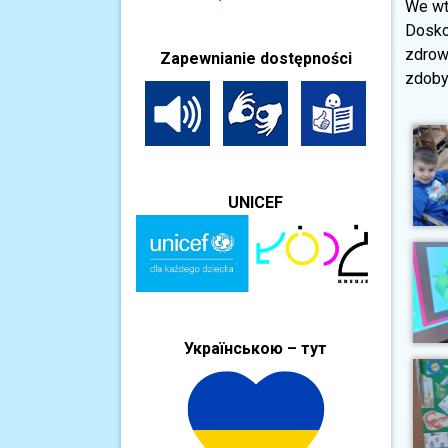
We wto
Dosko
zdrow
Zapewnianie dostępności
zdobyt
UNICEF
Українською – тут