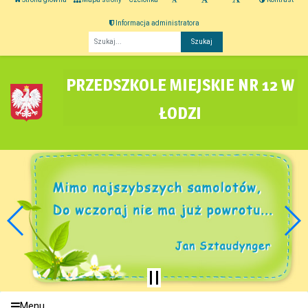
Informacja administratora
Fraza
PRZEDSZKOLE MIEJSKIE NR 12 W
ŁODZI
Menu