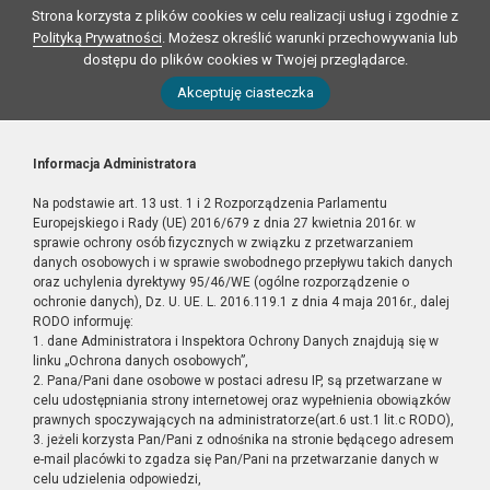
Strona korzysta z plików cookies w celu realizacji usług i zgodnie z
Polityką Prywatności
. Możesz określić warunki przechowywania lub
dostępu do plików cookies w Twojej przeglądarce.
Akceptuję ciasteczka
Informacja Administratora
Na podstawie art. 13 ust. 1 i 2 Rozporządzenia Parlamentu
Europejskiego i Rady (UE) 2016/679 z dnia 27 kwietnia 2016r. w
sprawie ochrony osób fizycznych w związku z przetwarzaniem
danych osobowych i w sprawie swobodnego przepływu takich danych
oraz uchylenia dyrektywy 95/46/WE (ogólne rozporządzenie o
ochronie danych), Dz. U. UE. L. 2016.119.1 z dnia 4 maja 2016r., dalej
RODO informuję:
1. dane Administratora i Inspektora Ochrony Danych znajdują się w
linku „Ochrona danych osobowych”,
2. Pana/Pani dane osobowe w postaci adresu IP, są przetwarzane w
celu udostępniania strony internetowej oraz wypełnienia obowiązków
prawnych spoczywających na administratorze(art.6 ust.1 lit.c RODO),
3. jeżeli korzysta Pan/Pani z odnośnika na stronie będącego adresem
e-mail placówki to zgadza się Pan/Pani na przetwarzanie danych w
celu udzielenia odpowiedzi,