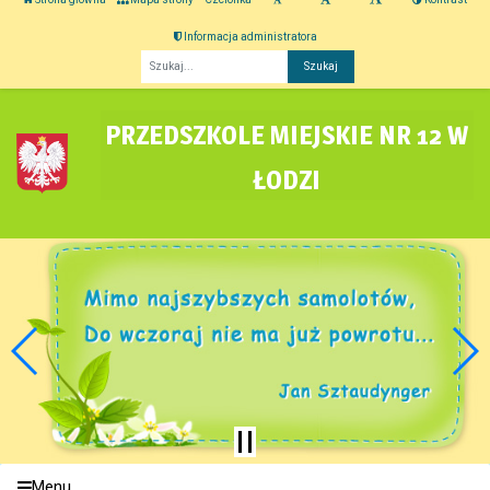
Informacja administratora
Fraza
PRZEDSZKOLE MIEJSKIE NR 12 W
ŁODZI
Menu