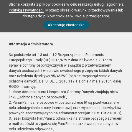
Strona korzysta z plików cookies w celu realizacji usług i zgodnie z
Polityką Prywatności
. Możesz określić warunki przechowywania lub
dostępu do plików cookies w Twojej przeglądarce.
Akceptuję ciasteczka
Informacja Administratora
Na podstawie art. 13 ust. 1 i 2 Rozporządzenia Parlamentu
Europejskiego i Rady (UE) 2016/679 z dnia 27 kwietnia 2016r. w
sprawie ochrony osób fizycznych w związku z przetwarzaniem
danych osobowych i w sprawie swobodnego przepływu takich danych
oraz uchylenia dyrektywy 95/46/WE (ogólne rozporządzenie o
ochronie danych), Dz. U. UE. L. 2016.119.1 z dnia 4 maja 2016r., dalej
RODO informuję:
1. dane Administratora i Inspektora Ochrony Danych znajdują się w
linku „Ochrona danych osobowych”,
2. Pana/Pani dane osobowe w postaci adresu IP, są przetwarzane w
celu udostępniania strony internetowej oraz wypełnienia obowiązków
prawnych spoczywających na administratorze(art.6 ust.1 lit.c RODO),
3. jeżeli korzysta Pan/Pani z odnośnika na stronie będącego adresem
e-mail placówki to zgadza się Pan/Pani na przetwarzanie danych w
celu udzielenia odpowiedzi,