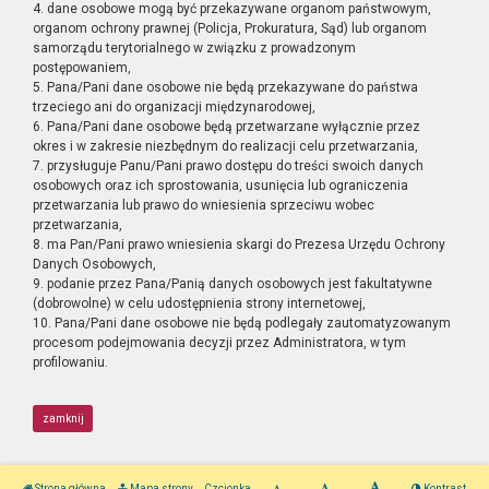
4. dane osobowe mogą być przekazywane organom państwowym,
organom ochrony prawnej (Policja, Prokuratura, Sąd) lub organom
samorządu terytorialnego w związku z prowadzonym
postępowaniem,
5. Pana/Pani dane osobowe nie będą przekazywane do państwa
trzeciego ani do organizacji międzynarodowej,
6. Pana/Pani dane osobowe będą przetwarzane wyłącznie przez
okres i w zakresie niezbędnym do realizacji celu przetwarzania,
7. przysługuje Panu/Pani prawo dostępu do treści swoich danych
osobowych oraz ich sprostowania, usunięcia lub ograniczenia
przetwarzania lub prawo do wniesienia sprzeciwu wobec
przetwarzania,
8. ma Pan/Pani prawo wniesienia skargi do Prezesa Urzędu Ochrony
Danych Osobowych,
9. podanie przez Pana/Panią danych osobowych jest fakultatywne
(dobrowolne) w celu udostępnienia strony internetowej,
10. Pana/Pani dane osobowe nie będą podlegały zautomatyzowanym
procesom podejmowania decyzji przez Administratora, w tym
profilowaniu.
zamknij
Strona główna
Mapa strony
Czcionka
Kontrast