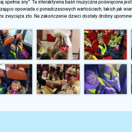
łaj spełnia sny”. Ta interaktywna baśń muzyczna poświęcona jes
zająco opowiada o ponadczasowych wartościach, takich jak wiara
e zwycięża zło. Na zakończenie dzieci dostały drobny upominek