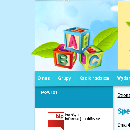
O nas
Grupy
Kącik rodzica
Wydar
Powrót
Stron
Spe
Dnia 4