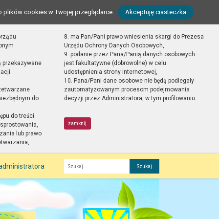
o plików cookies w Twojej przeglądarce.
Akceptuję ciasteczka
orządu
8. ma Pan/Pani prawo wniesienia skargi do Prezesa
zonym
Urzędu Ochrony Danych Osobowych,
9. podanie przez Pana/Panią danych osobowych
ą przekazywane
jest fakultatywne (dobrowolne) w celu
acji
udostępnienia strony internetowej,
10. Pana/Pani dane osobowe nie będą podlegały
zetwarzane
zautomatyzowanym procesom podejmowania
 niezbędnym do
decyzji przez Administratora, w tym profilowaniu.
ępu do treści
zamknij
sprostowania,
zania lub prawo
etwarzania,
administratora
Fraza