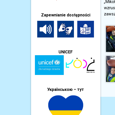
„Miko
wzrus
zawsz
Zapewnianie dostępności
UNICEF
Українською – тут