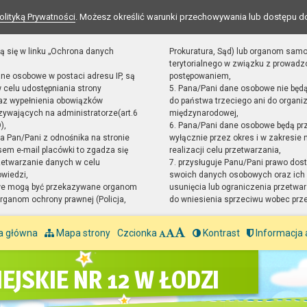
olityką Prywatności
. Możesz określić warunki przechowywania lub dostępu d
ą się w linku „Ochrona danych
Prokuratura, Sąd) lub organom sam
terytorialnego w związku z prowad
ane osobowe w postaci adresu IP, są
postępowaniem,
 celu udostępniania strony
5. Pana/Pani dane osobowe nie będ
raz wypełnienia obowiązków
do państwa trzeciego ani do organiz
ywających na administratorze(art.6
międzynarodowej,
),
6. Pana/Pani dane osobowe będą pr
sta Pan/Pani z odnośnika na stronie
wyłącznie przez okres i w zakresie
em e-mail placówki to zgadza się
realizacji celu przetwarzania,
zetwarzanie danych w celu
7. przysługuje Panu/Pani prawo dost
owiedzi,
swoich danych osobowych oraz ich 
we mogą być przekazywane organom
usunięcia lub ograniczenia przetwar
ganom ochrony prawnej (Policja,
do wniesienia sprzeciwu wobec prz
a główna
Mapa strony
Czcionka
Kontrast
Informacja 
EJSKIE NR 12 W ŁODZI