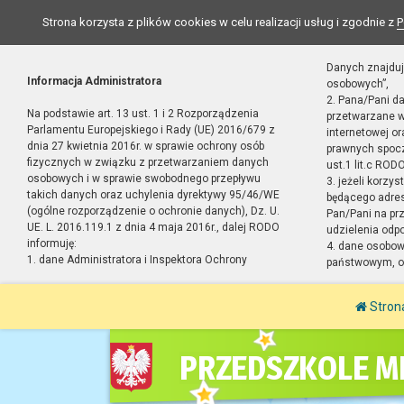
Strona korzysta z plików cookies w celu realizacji usług i zgodnie z
P
Danych znajduj
Informacja Administratora
osobowych”,
2. Pana/Pani d
Na podstawie art. 13 ust. 1 i 2 Rozporządzenia
przetwarzane w
Parlamentu Europejskiego i Rady (UE) 2016/679 z
internetowej o
dnia 27 kwietnia 2016r. w sprawie ochrony osób
prawnych spocz
fizycznych w związku z przetwarzaniem danych
ust.1 lit.c RODO
osobowych i w sprawie swobodnego przepływu
3. jeżeli korzy
takich danych oraz uchylenia dyrektywy 95/46/WE
będącego adres
(ogólne rozporządzenie o ochronie danych), Dz. U.
Pan/Pani na pr
UE. L. 2016.119.1 z dnia 4 maja 2016r., dalej RODO
udzielenia odp
informuję:
4. dane osobo
1. dane Administratora i Inspektora Ochrony
państwowym, or
Stron
PRZEDSZKOLE MI