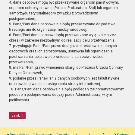
4. dane osobowe mogą być przekazywane organom państwowym,
organom ochrony prawnej (Policja, Prokuratura, Sąd) lub organom
samorządu terytorialnego w związku z prowadzonym
postępowaniem,
5. Pana/Pani dane osobowe nie będą przekazywane do państwa
trzeciego ani do organizacji międzynarodowej,
6. Pana/Pani dane osobowe będą przetwarzane wyłącznie przez
okres i w zakresie niezbędnym do realizacji celu przetwarzania,
7. przysługuje Panu/Pani prawo dostępu do treści swoich danych
osobowych oraz ich sprostowania, usunięcia lub ograniczenia
przetwarzania lub prawo do wniesienia sprzeciwu wobec
przetwarzania,
8. ma Pan/Pani prawo wniesienia skargi do Prezesa Urzędu Ochrony
Danych Osobowych,
9. podanie przez Pana/Panią danych osobowych jest fakultatywne
(dobrowolne) w celu udostępnienia strony internetowej,
10. Pana/Pani dane osobowe nie będą podlegały zautomatyzowanym
procesom podejmowania decyzji przez Administratora, w tym
profilowaniu.
zamknij
Strona główna
Mapa strony
Czcionka
Kontrast