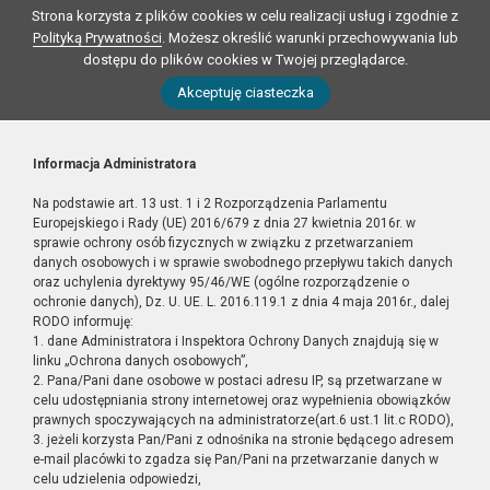
Strona korzysta z plików cookies w celu realizacji usług i zgodnie z
Polityką Prywatności
. Możesz określić warunki przechowywania lub
dostępu do plików cookies w Twojej przeglądarce.
Akceptuję ciasteczka
Informacja Administratora
Na podstawie art. 13 ust. 1 i 2 Rozporządzenia Parlamentu
Europejskiego i Rady (UE) 2016/679 z dnia 27 kwietnia 2016r. w
sprawie ochrony osób fizycznych w związku z przetwarzaniem
danych osobowych i w sprawie swobodnego przepływu takich danych
oraz uchylenia dyrektywy 95/46/WE (ogólne rozporządzenie o
ochronie danych), Dz. U. UE. L. 2016.119.1 z dnia 4 maja 2016r., dalej
RODO informuję:
1. dane Administratora i Inspektora Ochrony Danych znajdują się w
linku „Ochrona danych osobowych”,
2. Pana/Pani dane osobowe w postaci adresu IP, są przetwarzane w
celu udostępniania strony internetowej oraz wypełnienia obowiązków
prawnych spoczywających na administratorze(art.6 ust.1 lit.c RODO),
3. jeżeli korzysta Pan/Pani z odnośnika na stronie będącego adresem
e-mail placówki to zgadza się Pan/Pani na przetwarzanie danych w
celu udzielenia odpowiedzi,