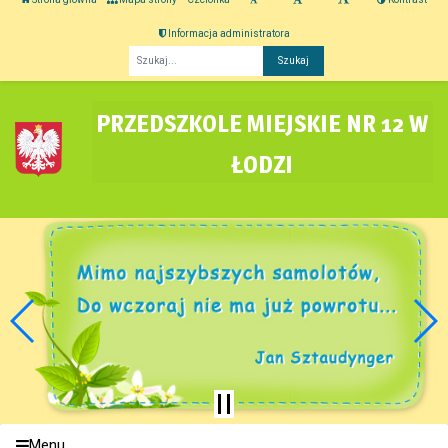
Informacja administratora
Fraza
PRZEDSZKOLE MIEJSKIE NR 12 W
ŁODZI
Menu