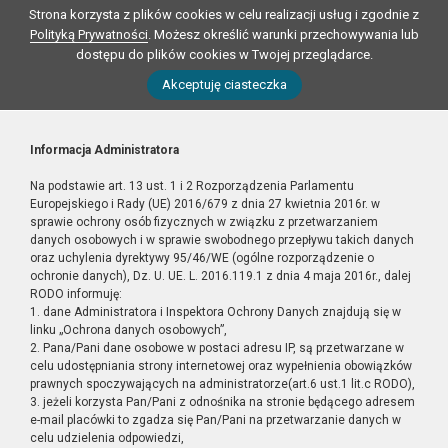
Strona korzysta z plików cookies w celu realizacji usług i zgodnie z
Polityką Prywatności
. Możesz określić warunki przechowywania lub
dostępu do plików cookies w Twojej przeglądarce.
Akceptuję ciasteczka
Informacja Administratora
Na podstawie art. 13 ust. 1 i 2 Rozporządzenia Parlamentu
Europejskiego i Rady (UE) 2016/679 z dnia 27 kwietnia 2016r. w
sprawie ochrony osób fizycznych w związku z przetwarzaniem
danych osobowych i w sprawie swobodnego przepływu takich danych
oraz uchylenia dyrektywy 95/46/WE (ogólne rozporządzenie o
ochronie danych), Dz. U. UE. L. 2016.119.1 z dnia 4 maja 2016r., dalej
RODO informuję:
1. dane Administratora i Inspektora Ochrony Danych znajdują się w
linku „Ochrona danych osobowych”,
2. Pana/Pani dane osobowe w postaci adresu IP, są przetwarzane w
celu udostępniania strony internetowej oraz wypełnienia obowiązków
prawnych spoczywających na administratorze(art.6 ust.1 lit.c RODO),
3. jeżeli korzysta Pan/Pani z odnośnika na stronie będącego adresem
e-mail placówki to zgadza się Pan/Pani na przetwarzanie danych w
celu udzielenia odpowiedzi,