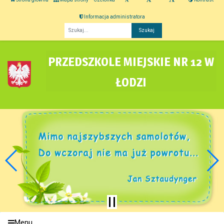
Informacja administratora
Fraza
PRZEDSZKOLE MIEJSKIE NR 12 W
ŁODZI
Menu