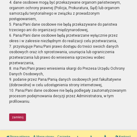
4. dane osobowe mogą być przekazywane organom państwowym,
organom ochrony prawnej (Policja, Prokuratura, Sąd) lub organom
samorządu terytorialnego w związku z prowadzonym
postępowaniem,
5. Pana/Pani dane osobowe nie będą przekazywane do państwa
trzeciego ani do organizacji międzynarodowej,
6. Pana/Pani dane osobowe będą przetwarzane wyłącznie przez
okres i w zakresie niezbędnym do realizacji celu przetwarzania,
7. przysługuje Panu/Pani prawo dostępu do treści swoich danych
osobowych oraz ich sprostowania, usunięcia lub ograniczenia
przetwarzania lub prawo do wniesienia sprzeciwu wobec
przetwarzania,
8. ma Pan/Pani prawo wniesienia skargi do Prezesa Urzędu Ochrony
Danych Osobowych,
9. podanie przez Pana/Panią danych osobowych jest fakultatywne
(dobrowolne) w celu udostępnienia strony internetowej,
10. Pana/Pani dane osobowe nie będą podlegały zautomatyzowanym
procesom podejmowania decyzji przez Administratora, w tym
profilowaniu.
zamknij
Strona główna
Mapa strony
Czcionka
Kontrast