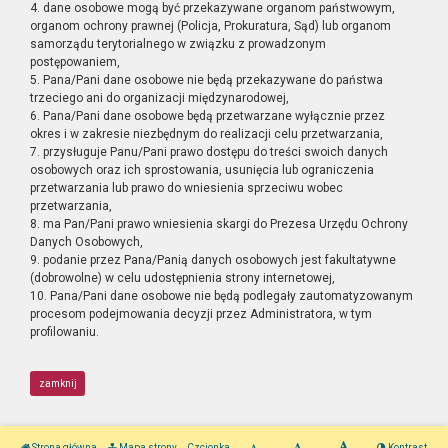
4. dane osobowe mogą być przekazywane organom państwowym,
organom ochrony prawnej (Policja, Prokuratura, Sąd) lub organom
samorządu terytorialnego w związku z prowadzonym
postępowaniem,
5. Pana/Pani dane osobowe nie będą przekazywane do państwa
trzeciego ani do organizacji międzynarodowej,
6. Pana/Pani dane osobowe będą przetwarzane wyłącznie przez
okres i w zakresie niezbędnym do realizacji celu przetwarzania,
7. przysługuje Panu/Pani prawo dostępu do treści swoich danych
osobowych oraz ich sprostowania, usunięcia lub ograniczenia
przetwarzania lub prawo do wniesienia sprzeciwu wobec
przetwarzania,
8. ma Pan/Pani prawo wniesienia skargi do Prezesa Urzędu Ochrony
Danych Osobowych,
9. podanie przez Pana/Panią danych osobowych jest fakultatywne
(dobrowolne) w celu udostępnienia strony internetowej,
10. Pana/Pani dane osobowe nie będą podlegały zautomatyzowanym
procesom podejmowania decyzji przez Administratora, w tym
profilowaniu.
zamknij
Strona główna
Mapa strony
Czcionka
Kontrast