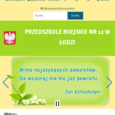
Informacja administratora
Fraza
PRZEDSZKOLE MIEJSKIE NR 12 W
ŁODZI
Menu