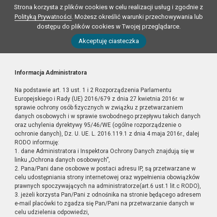
Strona korzysta z plików cookies w celu realizacji usług i zgodnie z
Polityką Prywatności
. Możesz określić warunki przechowywania lub
dostępu do plików cookies w Twojej przeglądarce.
Akceptuję ciasteczka
Informacja Administratora
Na podstawie art. 13 ust. 1 i 2 Rozporządzenia Parlamentu
Europejskiego i Rady (UE) 2016/679 z dnia 27 kwietnia 2016r. w
sprawie ochrony osób fizycznych w związku z przetwarzaniem
danych osobowych i w sprawie swobodnego przepływu takich danych
oraz uchylenia dyrektywy 95/46/WE (ogólne rozporządzenie o
ochronie danych), Dz. U. UE. L. 2016.119.1 z dnia 4 maja 2016r., dalej
RODO informuję:
1. dane Administratora i Inspektora Ochrony Danych znajdują się w
linku „Ochrona danych osobowych”,
2. Pana/Pani dane osobowe w postaci adresu IP, są przetwarzane w
celu udostępniania strony internetowej oraz wypełnienia obowiązków
prawnych spoczywających na administratorze(art.6 ust.1 lit.c RODO),
3. jeżeli korzysta Pan/Pani z odnośnika na stronie będącego adresem
e-mail placówki to zgadza się Pan/Pani na przetwarzanie danych w
celu udzielenia odpowiedzi,