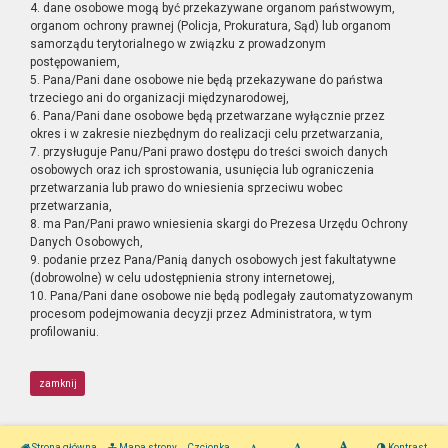
4. dane osobowe mogą być przekazywane organom państwowym,
organom ochrony prawnej (Policja, Prokuratura, Sąd) lub organom
samorządu terytorialnego w związku z prowadzonym
postępowaniem,
5. Pana/Pani dane osobowe nie będą przekazywane do państwa
trzeciego ani do organizacji międzynarodowej,
6. Pana/Pani dane osobowe będą przetwarzane wyłącznie przez
okres i w zakresie niezbędnym do realizacji celu przetwarzania,
7. przysługuje Panu/Pani prawo dostępu do treści swoich danych
osobowych oraz ich sprostowania, usunięcia lub ograniczenia
przetwarzania lub prawo do wniesienia sprzeciwu wobec
przetwarzania,
8. ma Pan/Pani prawo wniesienia skargi do Prezesa Urzędu Ochrony
Danych Osobowych,
9. podanie przez Pana/Panią danych osobowych jest fakultatywne
(dobrowolne) w celu udostępnienia strony internetowej,
10. Pana/Pani dane osobowe nie będą podlegały zautomatyzowanym
procesom podejmowania decyzji przez Administratora, w tym
profilowaniu.
zamknij
Strona główna
Mapa strony
Czcionka
Kontrast