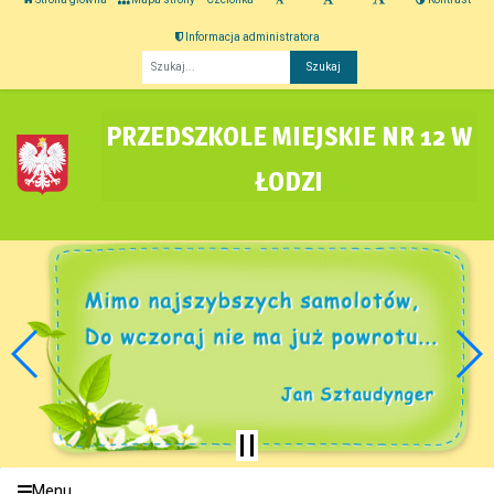
Informacja administratora
Fraza
PRZEDSZKOLE MIEJSKIE NR 12 W
ŁODZI
Menu