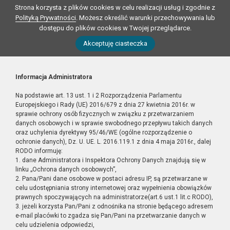
Strona korzysta z plików cookies w celu realizacji usług i zgodnie z
Polityką Prywatności
. Możesz określić warunki przechowywania lub
dostępu do plików cookies w Twojej przeglądarce.
Akceptuję ciasteczka
Informacja Administratora
Na podstawie art. 13 ust. 1 i 2 Rozporządzenia Parlamentu
Europejskiego i Rady (UE) 2016/679 z dnia 27 kwietnia 2016r. w
sprawie ochrony osób fizycznych w związku z przetwarzaniem
danych osobowych i w sprawie swobodnego przepływu takich danych
oraz uchylenia dyrektywy 95/46/WE (ogólne rozporządzenie o
ochronie danych), Dz. U. UE. L. 2016.119.1 z dnia 4 maja 2016r., dalej
RODO informuję:
1. dane Administratora i Inspektora Ochrony Danych znajdują się w
linku „Ochrona danych osobowych”,
2. Pana/Pani dane osobowe w postaci adresu IP, są przetwarzane w
celu udostępniania strony internetowej oraz wypełnienia obowiązków
prawnych spoczywających na administratorze(art.6 ust.1 lit.c RODO),
3. jeżeli korzysta Pan/Pani z odnośnika na stronie będącego adresem
e-mail placówki to zgadza się Pan/Pani na przetwarzanie danych w
celu udzielenia odpowiedzi,