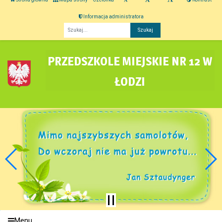
Informacja administratora
Fraza
PRZEDSZKOLE MIEJSKIE NR 12 W
ŁODZI
Menu