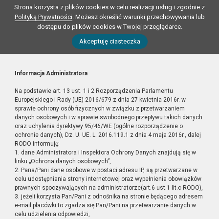
Strona korzysta z plików cookies w celu realizacji usług i zgodnie z
Polityką Prywatności
. Możesz określić warunki przechowywania lub
dostępu do plików cookies w Twojej przeglądarce.
Akceptuję ciasteczka
Informacja Administratora
Na podstawie art. 13 ust. 1 i 2 Rozporządzenia Parlamentu
Europejskiego i Rady (UE) 2016/679 z dnia 27 kwietnia 2016r. w
sprawie ochrony osób fizycznych w związku z przetwarzaniem
danych osobowych i w sprawie swobodnego przepływu takich danych
oraz uchylenia dyrektywy 95/46/WE (ogólne rozporządzenie o
ochronie danych), Dz. U. UE. L. 2016.119.1 z dnia 4 maja 2016r., dalej
RODO informuję:
1. dane Administratora i Inspektora Ochrony Danych znajdują się w
linku „Ochrona danych osobowych”,
2. Pana/Pani dane osobowe w postaci adresu IP, są przetwarzane w
celu udostępniania strony internetowej oraz wypełnienia obowiązków
prawnych spoczywających na administratorze(art.6 ust.1 lit.c RODO),
3. jeżeli korzysta Pan/Pani z odnośnika na stronie będącego adresem
e-mail placówki to zgadza się Pan/Pani na przetwarzanie danych w
celu udzielenia odpowiedzi,