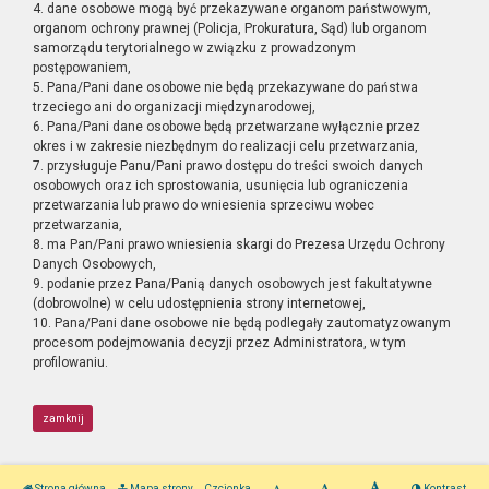
4. dane osobowe mogą być przekazywane organom państwowym,
organom ochrony prawnej (Policja, Prokuratura, Sąd) lub organom
samorządu terytorialnego w związku z prowadzonym
postępowaniem,
5. Pana/Pani dane osobowe nie będą przekazywane do państwa
trzeciego ani do organizacji międzynarodowej,
6. Pana/Pani dane osobowe będą przetwarzane wyłącznie przez
okres i w zakresie niezbędnym do realizacji celu przetwarzania,
7. przysługuje Panu/Pani prawo dostępu do treści swoich danych
osobowych oraz ich sprostowania, usunięcia lub ograniczenia
przetwarzania lub prawo do wniesienia sprzeciwu wobec
przetwarzania,
8. ma Pan/Pani prawo wniesienia skargi do Prezesa Urzędu Ochrony
Danych Osobowych,
9. podanie przez Pana/Panią danych osobowych jest fakultatywne
(dobrowolne) w celu udostępnienia strony internetowej,
10. Pana/Pani dane osobowe nie będą podlegały zautomatyzowanym
procesom podejmowania decyzji przez Administratora, w tym
profilowaniu.
zamknij
Strona główna
Mapa strony
Czcionka
Kontrast