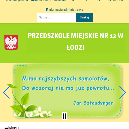
Informacja administratora
Fraza
PRZEDSZKOLE MIEJSKIE NR 12 W
ŁODZI
Menu