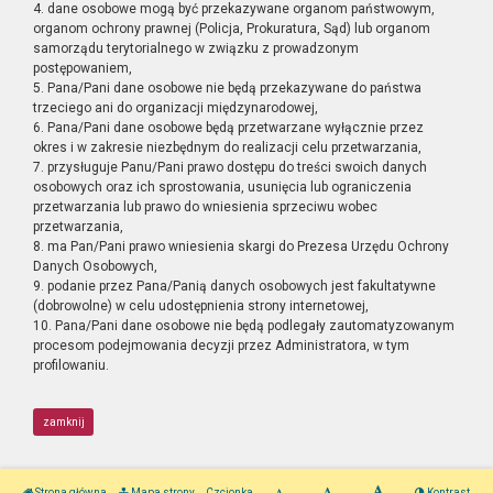
4. dane osobowe mogą być przekazywane organom państwowym,
organom ochrony prawnej (Policja, Prokuratura, Sąd) lub organom
samorządu terytorialnego w związku z prowadzonym
postępowaniem,
5. Pana/Pani dane osobowe nie będą przekazywane do państwa
trzeciego ani do organizacji międzynarodowej,
6. Pana/Pani dane osobowe będą przetwarzane wyłącznie przez
okres i w zakresie niezbędnym do realizacji celu przetwarzania,
7. przysługuje Panu/Pani prawo dostępu do treści swoich danych
osobowych oraz ich sprostowania, usunięcia lub ograniczenia
przetwarzania lub prawo do wniesienia sprzeciwu wobec
przetwarzania,
8. ma Pan/Pani prawo wniesienia skargi do Prezesa Urzędu Ochrony
Danych Osobowych,
9. podanie przez Pana/Panią danych osobowych jest fakultatywne
(dobrowolne) w celu udostępnienia strony internetowej,
10. Pana/Pani dane osobowe nie będą podlegały zautomatyzowanym
procesom podejmowania decyzji przez Administratora, w tym
profilowaniu.
zamknij
Strona główna
Mapa strony
Czcionka
Kontrast