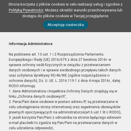
Strona korzysta z plików cookies w celu realizacji usług i zgodnie z
Polityką Prywatności
. Możesz określić warunki przechowywania lub
dostępu do plików cookies w Twojej przeglądarce.
Akceptuję ciasteczka
Informacja Administratora
Na podstawie art. 13 ust. 1 i 2 Rozporządzenia Parlamentu
Europejskiego i Rady (UE) 2016/679 z dnia 27 kwietnia 2016r. w
sprawie ochrony osób fizycznych w związku z przetwarzaniem
danych osobowych i w sprawie swobodnego przepływu takich danych
oraz uchylenia dyrektywy 95/46/WE (ogólne rozporządzenie o
ochronie danych), Dz. U. UE. L. 2016.119.1 z dnia 4 maja 2016r., dalej
RODO informuję:
1. dane Administratora i Inspektora Ochrony Danych znajdują się w
linku „Ochrona danych osobowych”,
2. Pana/Pani dane osobowe w postaci adresu IP, są przetwarzane w
celu udostępniania strony internetowej oraz wypełnienia obowiązków
prawnych spoczywających na administratorze(art.6 ust.1 lit.c RODO),
3. jeżeli korzysta Pan/Pani z odnośnika na stronie będącego adresem
e-mail placówki to zgadza się Pan/Pani na przetwarzanie danych w
celu udzielenia odpowiedzi,