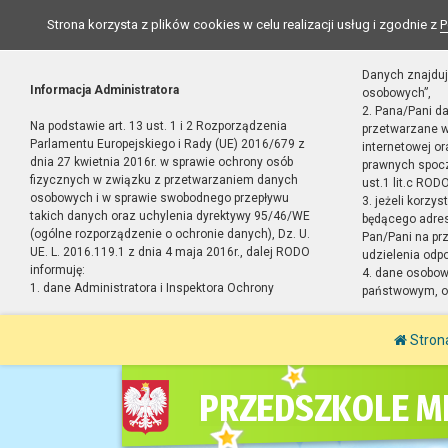
Strona korzysta z plików cookies w celu realizacji usług i zgodnie z
P
Danych znajduj
Informacja Administratora
osobowych”,
2. Pana/Pani d
Na podstawie art. 13 ust. 1 i 2 Rozporządzenia
przetwarzane w
Parlamentu Europejskiego i Rady (UE) 2016/679 z
internetowej o
dnia 27 kwietnia 2016r. w sprawie ochrony osób
prawnych spocz
fizycznych w związku z przetwarzaniem danych
ust.1 lit.c RODO
osobowych i w sprawie swobodnego przepływu
3. jeżeli korzy
takich danych oraz uchylenia dyrektywy 95/46/WE
będącego adres
(ogólne rozporządzenie o ochronie danych), Dz. U.
Pan/Pani na pr
UE. L. 2016.119.1 z dnia 4 maja 2016r., dalej RODO
udzielenia odp
informuję:
4. dane osobo
1. dane Administratora i Inspektora Ochrony
państwowym, or
Stron
PRZEDSZKOLE MI