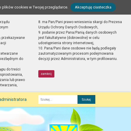
o plików cookies w Twojej przeglądarce.
Akceptuję ciasteczka
orządu
8. ma Pan/Pani prawo wniesienia skargi do Prezesa
zonym
Urzędu Ochrony Danych Osobowych,
9. podanie przez Pana/Panią danych osobowych
ą przekazywane
jest fakultatywne (dobrowolne) w celu
acji
udostępnienia strony internetowej,
10. Pana/Pani dane osobowe nie będą podlegały
zetwarzane
zautomatyzowanym procesom podejmowania
 niezbędnym do
decyzji przez Administratora, w tym profilowaniu.
ępu do treści
zamknij
sprostowania,
zania lub prawo
etwarzania,
administratora
Fraza