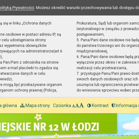
olityką Prywatności
. Możesz określić warunki przechowywania lub dostępu d
ą się w linku „Ochrona danych
Prokuratura, Sąd) lub organom sam
terytorialnego w związku z prowad
ane osobowe w postaci adresu IP, są
postępowaniem,
 celu udostępniania strony
5. Pana/Pani dane osobowe nie będ
raz wypełnienia obowiązków
do państwa trzeciego ani do organiz
ywających na administratorze(art.6
międzynarodowej,
),
6. Pana/Pani dane osobowe będą pr
sta Pan/Pani z odnośnika na stronie
wyłącznie przez okres i w zakresie
em e-mail placówki to zgadza się
realizacji celu przetwarzania,
zetwarzanie danych w celu
7. przysługuje Panu/Pani prawo dost
owiedzi,
swoich danych osobowych oraz ich 
we mogą być przekazywane organom
usunięcia lub ograniczenia przetwar
ganom ochrony prawnej (Policja,
do wniesienia sprzeciwu wobec prz
a główna
Mapa strony
Czcionka
Kontrast
Informacja 
EJSKIE NR 12 W ŁODZI