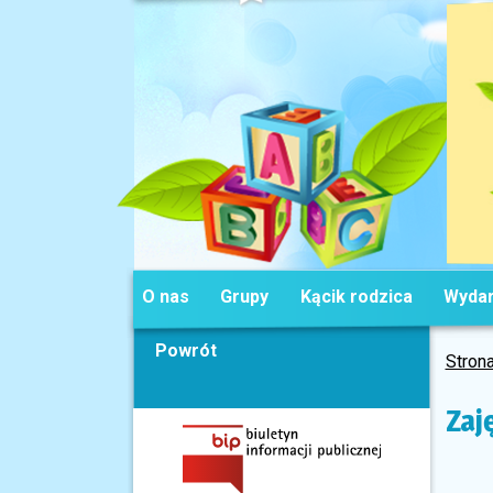
O nas
Grupy
Kącik rodzica
Wydar
Powrót
Stron
Zaj