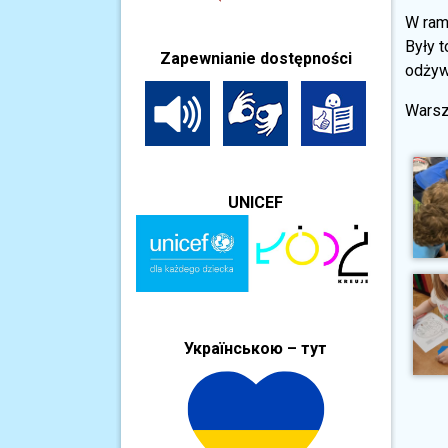
W ram
Były t
Zapewnianie dostępności
odżyw
Warsz
UNICEF
Українською – тут