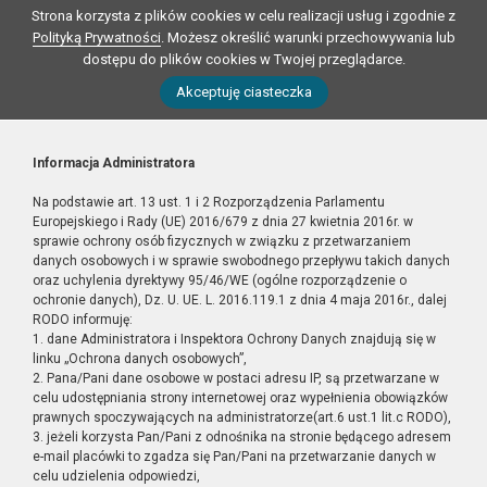
Strona korzysta z plików cookies w celu realizacji usług i zgodnie z
Polityką Prywatności
. Możesz określić warunki przechowywania lub
dostępu do plików cookies w Twojej przeglądarce.
Akceptuję ciasteczka
Informacja Administratora
Na podstawie art. 13 ust. 1 i 2 Rozporządzenia Parlamentu
Europejskiego i Rady (UE) 2016/679 z dnia 27 kwietnia 2016r. w
sprawie ochrony osób fizycznych w związku z przetwarzaniem
danych osobowych i w sprawie swobodnego przepływu takich danych
oraz uchylenia dyrektywy 95/46/WE (ogólne rozporządzenie o
ochronie danych), Dz. U. UE. L. 2016.119.1 z dnia 4 maja 2016r., dalej
RODO informuję:
1. dane Administratora i Inspektora Ochrony Danych znajdują się w
linku „Ochrona danych osobowych”,
2. Pana/Pani dane osobowe w postaci adresu IP, są przetwarzane w
celu udostępniania strony internetowej oraz wypełnienia obowiązków
prawnych spoczywających na administratorze(art.6 ust.1 lit.c RODO),
3. jeżeli korzysta Pan/Pani z odnośnika na stronie będącego adresem
e-mail placówki to zgadza się Pan/Pani na przetwarzanie danych w
celu udzielenia odpowiedzi,