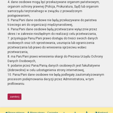
4. dane osobowe mogą być przekazywane organom państwowym,
organom ochrony prawnej (Policja, Prokuratura, Sąd) lub organom
samorządu terytorialnego w związku z prowadzonym
postępowaniem,
5. Pana/Pani dane osobowe nie będą przekazywane do państwa
trzeciego ani do organizacji międzynarodowej,
6. Pana/Pani dane osobowe będą przetwarzane wyłącznie przez
okres i w zakresie niezbędnym do realizacji celu przetwarzania,
7. przysługuje Panu/Pani prawo dostępu do treści swoich danych
osobowych oraz ich sprostowania, usunięcia lub ograniczenia
przetwarzania lub prawo do wniesienia sprzeciwu wobec
przetwarzania,
8. ma Pan/Pani prawo wniesienia skargi do Prezesa Urzędu Ochrony
Danych Osobowych,
9. podanie przez Pana/Panią danych osobowych jest fakultatywne
(dobrowolne) w celu udostępnienia strony internetowej,
10. Pana/Pani dane osobowe nie będą podlegały zautomatyzowanym
procesom podejmowania decyzji przez Administratora, w tym
profilowaniu.
zamknij
Strona główna
Mapa strony
Czcionka
Kontrast