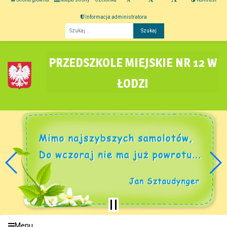
Informacja administratora
Fraza
PRZEDSZKOLE MIEJSKIE NR 12 W
ŁODZI
Menu