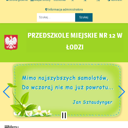
Informacja administratora
Fraza
PRZEDSZKOLE MIEJSKIE NR 12 W
ŁODZI
Menu