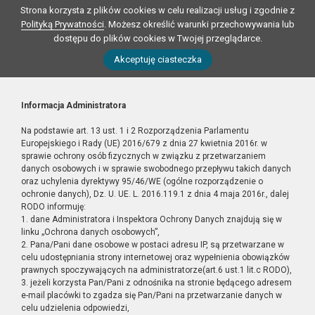
Strona korzysta z plików cookies w celu realizacji usług i zgodnie z
Polityką Prywatności
. Możesz określić warunki przechowywania lub
dostępu do plików cookies w Twojej przeglądarce.
Akceptuję ciasteczka
Informacja Administratora
Na podstawie art. 13 ust. 1 i 2 Rozporządzenia Parlamentu
Europejskiego i Rady (UE) 2016/679 z dnia 27 kwietnia 2016r. w
sprawie ochrony osób fizycznych w związku z przetwarzaniem
danych osobowych i w sprawie swobodnego przepływu takich danych
oraz uchylenia dyrektywy 95/46/WE (ogólne rozporządzenie o
ochronie danych), Dz. U. UE. L. 2016.119.1 z dnia 4 maja 2016r., dalej
RODO informuję:
1. dane Administratora i Inspektora Ochrony Danych znajdują się w
linku „Ochrona danych osobowych”,
2. Pana/Pani dane osobowe w postaci adresu IP, są przetwarzane w
celu udostępniania strony internetowej oraz wypełnienia obowiązków
prawnych spoczywających na administratorze(art.6 ust.1 lit.c RODO),
3. jeżeli korzysta Pan/Pani z odnośnika na stronie będącego adresem
e-mail placówki to zgadza się Pan/Pani na przetwarzanie danych w
celu udzielenia odpowiedzi,