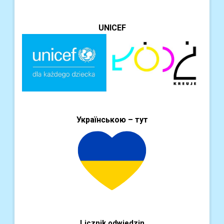
UNICEF
Українською – тут
Licznik odwiedzin