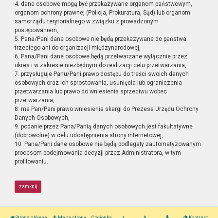
4. dane osobowe mogą być przekazywane organom państwowym,
organom ochrony prawnej (Policja, Prokuratura, Sąd) lub organom
samorządu terytorialnego w związku z prowadzonym
postępowaniem,
5. Pana/Pani dane osobowe nie będą przekazywane do państwa
trzeciego ani do organizacji międzynarodowej,
6. Pana/Pani dane osobowe będą przetwarzane wyłącznie przez
okres i w zakresie niezbędnym do realizacji celu przetwarzania,
7. przysługuje Panu/Pani prawo dostępu do treści swoich danych
osobowych oraz ich sprostowania, usunięcia lub ograniczenia
przetwarzania lub prawo do wniesienia sprzeciwu wobec
przetwarzania,
8. ma Pan/Pani prawo wniesienia skargi do Prezesa Urzędu Ochrony
Danych Osobowych,
9. podanie przez Pana/Panią danych osobowych jest fakultatywne
(dobrowolne) w celu udostępnienia strony internetowej,
10. Pana/Pani dane osobowe nie będą podlegały zautomatyzowanym
procesom podejmowania decyzji przez Administratora, w tym
profilowaniu.
zamknij
Strona główna
Mapa strony
Czcionka
Kontrast