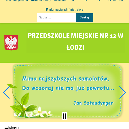
Informacja administratora
Fraza
PRZEDSZKOLE MIEJSKIE NR 12 W
ŁODZI
Menu