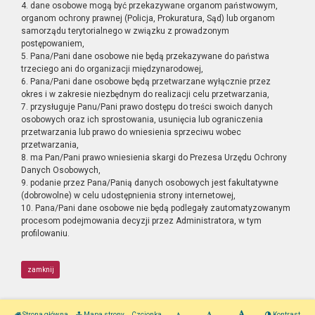
4. dane osobowe mogą być przekazywane organom państwowym,
organom ochrony prawnej (Policja, Prokuratura, Sąd) lub organom
samorządu terytorialnego w związku z prowadzonym
postępowaniem,
5. Pana/Pani dane osobowe nie będą przekazywane do państwa
trzeciego ani do organizacji międzynarodowej,
6. Pana/Pani dane osobowe będą przetwarzane wyłącznie przez
okres i w zakresie niezbędnym do realizacji celu przetwarzania,
7. przysługuje Panu/Pani prawo dostępu do treści swoich danych
osobowych oraz ich sprostowania, usunięcia lub ograniczenia
przetwarzania lub prawo do wniesienia sprzeciwu wobec
przetwarzania,
8. ma Pan/Pani prawo wniesienia skargi do Prezesa Urzędu Ochrony
Danych Osobowych,
9. podanie przez Pana/Panią danych osobowych jest fakultatywne
(dobrowolne) w celu udostępnienia strony internetowej,
10. Pana/Pani dane osobowe nie będą podlegały zautomatyzowanym
procesom podejmowania decyzji przez Administratora, w tym
profilowaniu.
zamknij
Strona główna
Mapa strony
Czcionka
Kontrast