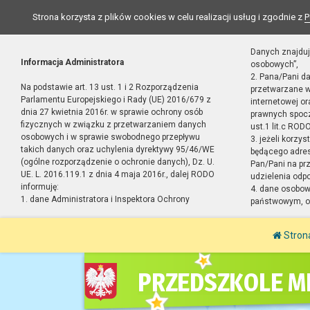
Strona korzysta z plików cookies w celu realizacji usług i zgodnie z
P
Danych znajduj
Informacja Administratora
osobowych”,
2. Pana/Pani d
Na podstawie art. 13 ust. 1 i 2 Rozporządzenia
przetwarzane w
Parlamentu Europejskiego i Rady (UE) 2016/679 z
internetowej o
dnia 27 kwietnia 2016r. w sprawie ochrony osób
prawnych spocz
fizycznych w związku z przetwarzaniem danych
ust.1 lit.c RODO
osobowych i w sprawie swobodnego przepływu
3. jeżeli korzy
takich danych oraz uchylenia dyrektywy 95/46/WE
będącego adres
(ogólne rozporządzenie o ochronie danych), Dz. U.
Pan/Pani na pr
UE. L. 2016.119.1 z dnia 4 maja 2016r., dalej RODO
udzielenia odp
informuję:
4. dane osobo
1. dane Administratora i Inspektora Ochrony
państwowym, or
Stron
PRZEDSZKOLE MI