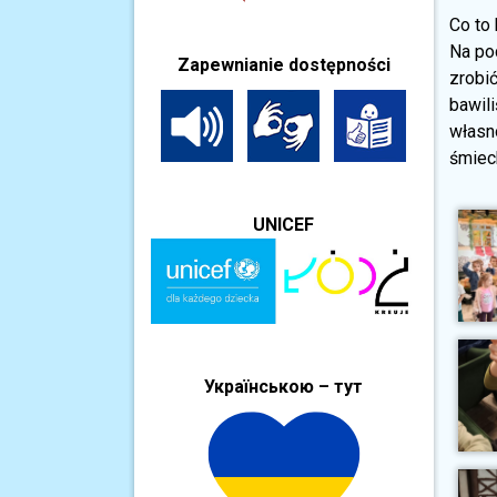
Co to 
Na po
Zapewnianie dostępności
zrobić
bawil
własno
śmiec
UNICEF
Українською – тут