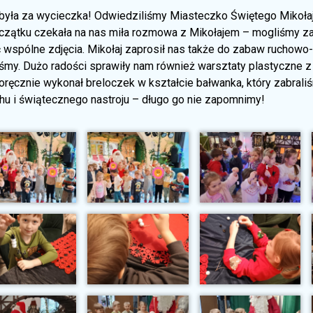
była za wycieczka! Odwiedziliśmy Miasteczko Świętego Mikołaja 
czątku czekała na nas miła rozmowa z Mikołajem – mogliśmy zad
 wspólne zdjęcia. Mikołaj zaprosił nas także do zabaw ruchowo-
iśmy. Dużo radości sprawiły nam również warsztaty plastyczne z
ręcznie wykonał breloczek w kształcie bałwanka, który zabraliś
hu i świątecznego nastroju – długo go nie zapomnimy!