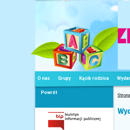
O nas
Grupy
Kącik rodzica
Wydar
Powrót
Stron
Wyc