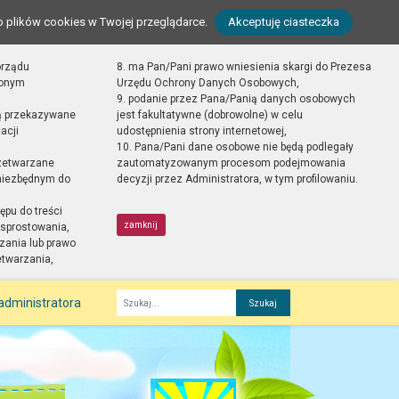
o plików cookies w Twojej przeglądarce.
Akceptuję ciasteczka
orządu
8. ma Pan/Pani prawo wniesienia skargi do Prezesa
zonym
Urzędu Ochrony Danych Osobowych,
9. podanie przez Pana/Panią danych osobowych
ą przekazywane
jest fakultatywne (dobrowolne) w celu
acji
udostępnienia strony internetowej,
10. Pana/Pani dane osobowe nie będą podlegały
zetwarzane
zautomatyzowanym procesom podejmowania
 niezbędnym do
decyzji przez Administratora, w tym profilowaniu.
ępu do treści
zamknij
sprostowania,
zania lub prawo
etwarzania,
administratora
Fraza