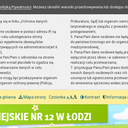
olityką Prywatności
. Możesz określić warunki przechowywania lub dostępu d
ą się w linku „Ochrona danych
Prokuratura, Sąd) lub organom sam
terytorialnego w związku z prowad
ane osobowe w postaci adresu IP, są
postępowaniem,
 celu udostępniania strony
5. Pana/Pani dane osobowe nie będ
raz wypełnienia obowiązków
do państwa trzeciego ani do organiz
ywających na administratorze(art.6
międzynarodowej,
),
6. Pana/Pani dane osobowe będą pr
sta Pan/Pani z odnośnika na stronie
wyłącznie przez okres i w zakresie
em e-mail placówki to zgadza się
realizacji celu przetwarzania,
zetwarzanie danych w celu
7. przysługuje Panu/Pani prawo dost
owiedzi,
swoich danych osobowych oraz ich 
we mogą być przekazywane organom
usunięcia lub ograniczenia przetwar
ganom ochrony prawnej (Policja,
do wniesienia sprzeciwu wobec prz
a główna
Mapa strony
Czcionka
Kontrast
Informacja 
EJSKIE NR 12 W ŁODZI