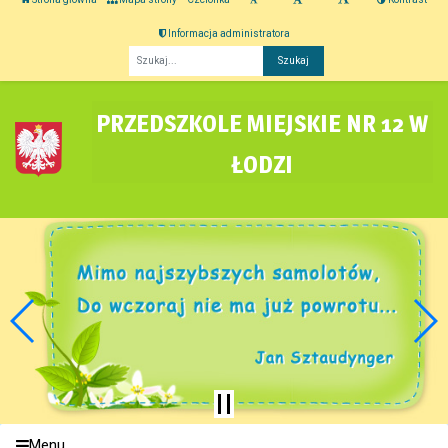
Informacja administratora
Fraza
PRZEDSZKOLE MIEJSKIE NR 12 W
ŁODZI
Menu