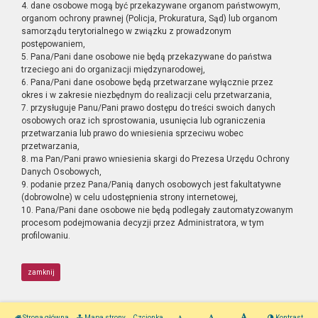
4. dane osobowe mogą być przekazywane organom państwowym,
organom ochrony prawnej (Policja, Prokuratura, Sąd) lub organom
samorządu terytorialnego w związku z prowadzonym
postępowaniem,
5. Pana/Pani dane osobowe nie będą przekazywane do państwa
trzeciego ani do organizacji międzynarodowej,
6. Pana/Pani dane osobowe będą przetwarzane wyłącznie przez
okres i w zakresie niezbędnym do realizacji celu przetwarzania,
7. przysługuje Panu/Pani prawo dostępu do treści swoich danych
osobowych oraz ich sprostowania, usunięcia lub ograniczenia
przetwarzania lub prawo do wniesienia sprzeciwu wobec
przetwarzania,
8. ma Pan/Pani prawo wniesienia skargi do Prezesa Urzędu Ochrony
Danych Osobowych,
9. podanie przez Pana/Panią danych osobowych jest fakultatywne
(dobrowolne) w celu udostępnienia strony internetowej,
10. Pana/Pani dane osobowe nie będą podlegały zautomatyzowanym
procesom podejmowania decyzji przez Administratora, w tym
profilowaniu.
zamknij
Strona główna
Mapa strony
Czcionka
Kontrast