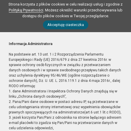
Strona korzysta z plików cookies w celu realizacji usług i zgodnie z
Polityką Prywatności
. Możesz określić warunki przechowywania lub
dostępu do plików cookies w Twojej przeglądarce.
Akceptuję ciasteczka
Informacja Administratora
Na podstawie art. 13 ust. 1 i 2 Rozporządzenia Parlamentu
Europejskiego i Rady (UE) 2016/679 z dnia 27 kwietnia 2016r. w
sprawie ochrony osób fizycznych w związku z przetwarzaniem
danych osobowych i w sprawie swobodnego przepływu takich danych
oraz uchylenia dyrektywy 95/46/WE (ogólne rozporządzenie o
ochronie danych), Dz. U. UE. L. 2016.119.1 z dnia 4 maja 2016r., dalej
RODO informuję:
1. dane Administratora i Inspektora Ochrony Danych znajdują się w
linku „Ochrona danych osobowych”,
2. Pana/Pani dane osobowe w postaci adresu IP, są przetwarzane w
celu udostępniania strony internetowej oraz wypełnienia obowiązków
prawnych spoczywających na administratorze(art.6 ust.1 lit.c RODO),
3. jeżeli korzysta Pan/Pani z odnośnika na stronie będącego adresem
e-mail placówki to zgadza się Pan/Pani na przetwarzanie danych w
celu udzielenia odpowiedzi,