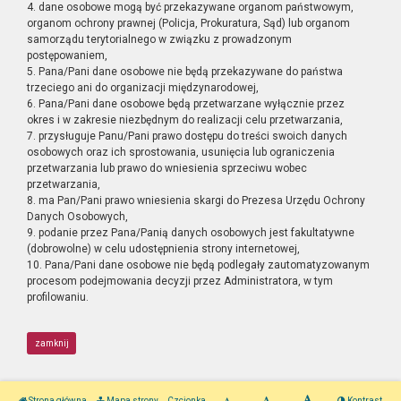
4. dane osobowe mogą być przekazywane organom państwowym,
organom ochrony prawnej (Policja, Prokuratura, Sąd) lub organom
samorządu terytorialnego w związku z prowadzonym
postępowaniem,
5. Pana/Pani dane osobowe nie będą przekazywane do państwa
trzeciego ani do organizacji międzynarodowej,
6. Pana/Pani dane osobowe będą przetwarzane wyłącznie przez
okres i w zakresie niezbędnym do realizacji celu przetwarzania,
7. przysługuje Panu/Pani prawo dostępu do treści swoich danych
osobowych oraz ich sprostowania, usunięcia lub ograniczenia
przetwarzania lub prawo do wniesienia sprzeciwu wobec
przetwarzania,
8. ma Pan/Pani prawo wniesienia skargi do Prezesa Urzędu Ochrony
Danych Osobowych,
9. podanie przez Pana/Panią danych osobowych jest fakultatywne
(dobrowolne) w celu udostępnienia strony internetowej,
10. Pana/Pani dane osobowe nie będą podlegały zautomatyzowanym
procesom podejmowania decyzji przez Administratora, w tym
profilowaniu.
zamknij
Strona główna
Mapa strony
Czcionka
Kontrast