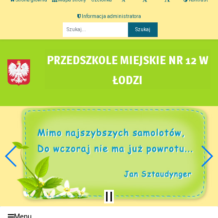
Informacja administratora
Fraza
PRZEDSZKOLE MIEJSKIE NR 12 W
ŁODZI
Menu