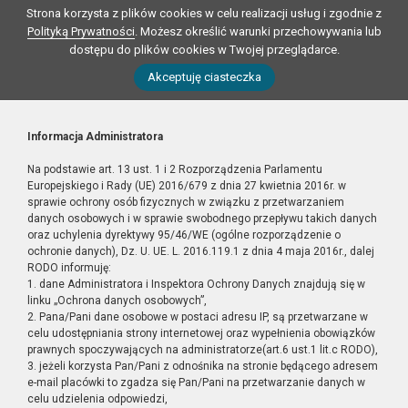
Strona korzysta z plików cookies w celu realizacji usług i zgodnie z
Polityką Prywatności
. Możesz określić warunki przechowywania lub
dostępu do plików cookies w Twojej przeglądarce.
Akceptuję ciasteczka
Informacja Administratora
Na podstawie art. 13 ust. 1 i 2 Rozporządzenia Parlamentu
Europejskiego i Rady (UE) 2016/679 z dnia 27 kwietnia 2016r. w
sprawie ochrony osób fizycznych w związku z przetwarzaniem
danych osobowych i w sprawie swobodnego przepływu takich danych
oraz uchylenia dyrektywy 95/46/WE (ogólne rozporządzenie o
ochronie danych), Dz. U. UE. L. 2016.119.1 z dnia 4 maja 2016r., dalej
RODO informuję:
1. dane Administratora i Inspektora Ochrony Danych znajdują się w
linku „Ochrona danych osobowych”,
2. Pana/Pani dane osobowe w postaci adresu IP, są przetwarzane w
celu udostępniania strony internetowej oraz wypełnienia obowiązków
prawnych spoczywających na administratorze(art.6 ust.1 lit.c RODO),
3. jeżeli korzysta Pan/Pani z odnośnika na stronie będącego adresem
e-mail placówki to zgadza się Pan/Pani na przetwarzanie danych w
celu udzielenia odpowiedzi,