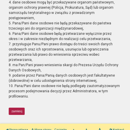
4. dane osobowe mogą być przekazywane organom państwowym,
organom ochrony prawnej (Policja, Prokuratura, Sąd) lub organom
samorządu terytorialnego w związku z prowadzonym
postępowaniem,
5. Pana/Pani dane osobowe nie będą przekazywane do państwa
trzeciego ani do organizacji międzynarodowej,
6. Pana/Pani dane osobowe będą przetwarzane wyłącznie przez
okres i w zakresie niezbędnym do realizacji celu przetwarzania,
7. przysługuje Panu/Pani prawo dostępu do treści swoich danych
osobowych oraz ich sprostowania, usunięcia lub ograniczenia
przetwarzania lub prawo do wniesienia sprzeciwu wobec
przetwarzania,
8. ma Pan/Pani prawo wniesienia skargi do Prezesa Urzędu Ochrony
Danych Osobowych,
9. podanie przez Pana/Panią danych osobowych jest fakultatywne
(dobrowolne) w celu udostępnienia strony internetowej,
10. Pana/Pani dane osobowe nie będą podlegały zautomatyzowanym
procesom podejmowania decyzji przez Administratora, w tym
profilowaniu.
zamknij
Strona główna
Mapa strony
Czcionka
Kontrast