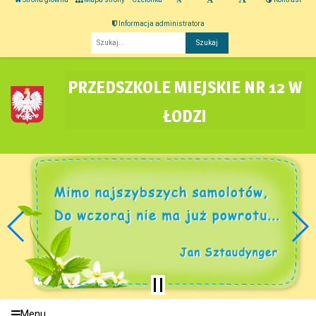
Informacja administratora
Fraza
PRZEDSZKOLE MIEJSKIE NR 12 W
ŁODZI
Menu