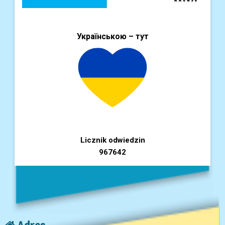
Українською – тут
Licznik odwiedzin
967642
Adres