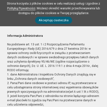
Strona korzysta z plików cookies w celu realizacji usług i zgodnie z
Polityką Prywatności
. Możesz określić warunki przechowywania lub
dostępu do plików cookies w Twojej przeglądarce.
Akceptuję ciasteczka
Informacja Administratora
Na podstawie art. 13 ust. 1 i 2 Rozporządzenia Parlamentu
Europejskiego i Rady (UE) 2016/679 z dnia 27 kwietnia 2016r. w
sprawie ochrony osób fizycznych w związku z przetwarzaniem
danych osobowych i w sprawie swobodnego przepływu takich danych
oraz uchylenia dyrektywy 95/46/WE (ogólne rozporządzenie o
ochronie danych), Dz. U. UE. L. 2016.119.1 z dnia 4 maja 2016r., dalej
RODO informuję:
1. dane Administratora i Inspektora Ochrony Danych znajdują się w
linku „Ochrona danych osobowych”,
2. Pana/Pani dane osobowe w postaci adresu IP, są przetwarzane w
celu udostępniania strony internetowej oraz wypełnienia obowiązków
prawnych spoczywających na administratorze(art.6 ust.1 lit.c RODO),
3. jeżeli korzysta Pan/Pani z odnośnika na stronie będącego adresem
e-mail placówki to zgadza się Pan/Pani na przetwarzanie danych w
celu udzielenia odpowiedzi,