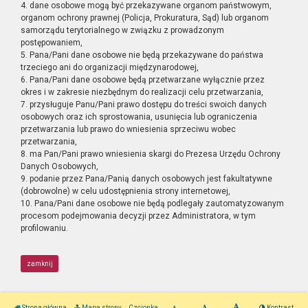
4. dane osobowe mogą być przekazywane organom państwowym,
organom ochrony prawnej (Policja, Prokuratura, Sąd) lub organom
samorządu terytorialnego w związku z prowadzonym
postępowaniem,
5. Pana/Pani dane osobowe nie będą przekazywane do państwa
trzeciego ani do organizacji międzynarodowej,
6. Pana/Pani dane osobowe będą przetwarzane wyłącznie przez
okres i w zakresie niezbędnym do realizacji celu przetwarzania,
7. przysługuje Panu/Pani prawo dostępu do treści swoich danych
osobowych oraz ich sprostowania, usunięcia lub ograniczenia
przetwarzania lub prawo do wniesienia sprzeciwu wobec
przetwarzania,
8. ma Pan/Pani prawo wniesienia skargi do Prezesa Urzędu Ochrony
Danych Osobowych,
9. podanie przez Pana/Panią danych osobowych jest fakultatywne
(dobrowolne) w celu udostępnienia strony internetowej,
10. Pana/Pani dane osobowe nie będą podlegały zautomatyzowanym
procesom podejmowania decyzji przez Administratora, w tym
profilowaniu.
zamknij
Strona główna
Mapa strony
Czcionka
Kontrast