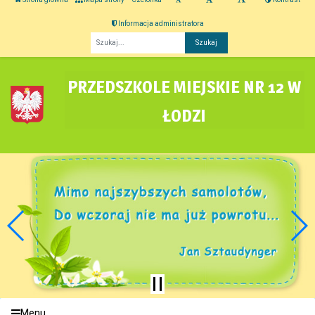
Informacja administratora
Fraza
PRZEDSZKOLE MIEJSKIE NR 12 W
ŁODZI
Menu