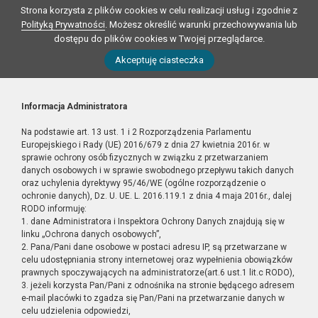
Strona korzysta z plików cookies w celu realizacji usług i zgodnie z
Polityką Prywatności
. Możesz określić warunki przechowywania lub
dostępu do plików cookies w Twojej przeglądarce.
Akceptuję ciasteczka
Informacja Administratora
Na podstawie art. 13 ust. 1 i 2 Rozporządzenia Parlamentu
Europejskiego i Rady (UE) 2016/679 z dnia 27 kwietnia 2016r. w
sprawie ochrony osób fizycznych w związku z przetwarzaniem
danych osobowych i w sprawie swobodnego przepływu takich danych
oraz uchylenia dyrektywy 95/46/WE (ogólne rozporządzenie o
ochronie danych), Dz. U. UE. L. 2016.119.1 z dnia 4 maja 2016r., dalej
RODO informuję:
1. dane Administratora i Inspektora Ochrony Danych znajdują się w
linku „Ochrona danych osobowych”,
2. Pana/Pani dane osobowe w postaci adresu IP, są przetwarzane w
celu udostępniania strony internetowej oraz wypełnienia obowiązków
prawnych spoczywających na administratorze(art.6 ust.1 lit.c RODO),
3. jeżeli korzysta Pan/Pani z odnośnika na stronie będącego adresem
e-mail placówki to zgadza się Pan/Pani na przetwarzanie danych w
celu udzielenia odpowiedzi,