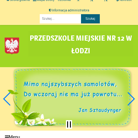
Informacja administratora
Fraza
PRZEDSZKOLE MIEJSKIE NR 12 W
ŁODZI
Menu