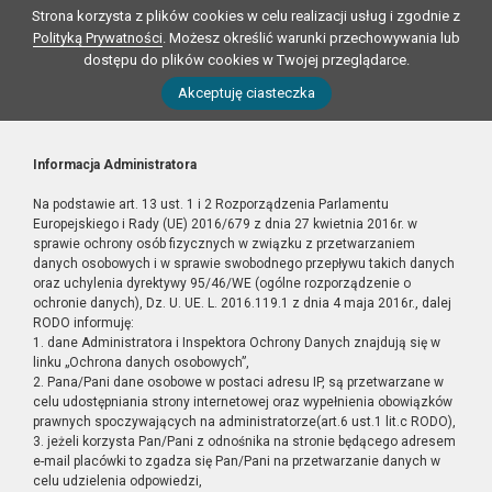
Strona korzysta z plików cookies w celu realizacji usług i zgodnie z
Polityką Prywatności
. Możesz określić warunki przechowywania lub
dostępu do plików cookies w Twojej przeglądarce.
Akceptuję ciasteczka
Informacja Administratora
Na podstawie art. 13 ust. 1 i 2 Rozporządzenia Parlamentu
Europejskiego i Rady (UE) 2016/679 z dnia 27 kwietnia 2016r. w
sprawie ochrony osób fizycznych w związku z przetwarzaniem
danych osobowych i w sprawie swobodnego przepływu takich danych
oraz uchylenia dyrektywy 95/46/WE (ogólne rozporządzenie o
ochronie danych), Dz. U. UE. L. 2016.119.1 z dnia 4 maja 2016r., dalej
RODO informuję:
1. dane Administratora i Inspektora Ochrony Danych znajdują się w
linku „Ochrona danych osobowych”,
2. Pana/Pani dane osobowe w postaci adresu IP, są przetwarzane w
celu udostępniania strony internetowej oraz wypełnienia obowiązków
prawnych spoczywających na administratorze(art.6 ust.1 lit.c RODO),
3. jeżeli korzysta Pan/Pani z odnośnika na stronie będącego adresem
e-mail placówki to zgadza się Pan/Pani na przetwarzanie danych w
celu udzielenia odpowiedzi,