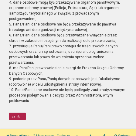
4. dane osobowe mogą być przekazywane organom państwowym,
organom ochrony prawnej (Policja, Prokuratura, Sąd) lub organom
samorządu terytorialnego w związku z prowadzonym
postępowaniem,
5. Pana/Pani dane osobowe nie będą przekazywane do państwa
trzeciego ani do organizacji międzynarodowej,
6. Pana/Pani dane osobowe będą przetwarzane wyłącznie przez
okres i w zakresie niezbędnym do realizacji celu przetwarzania,
7. przysługuje Panu/Pani prawo dostępu do treści swoich danych
osobowych oraz ich sprostowania, usunięcia lub ograniczenia
przetwarzania lub prawo do wniesienia sprzeciwu wobec
przetwarzania,
8. ma Pan/Pani prawo wniesienia skargi do Prezesa Urzędu Ochrony
Danych Osobowych,
9. podanie przez Pana/Panią danych osobowych jest fakultatywne
(dobrowolne) w celu udostępnienia strony internetowej,
10. Pana/Pani dane osobowe nie będą podlegały zautomatyzowanym
procesom podejmowania decyzji przez Administratora, w tym
profilowaniu.
zamknij
Strona główna
Mapa strony
Czcionka
Kontrast