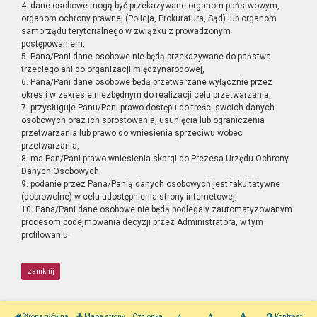
4. dane osobowe mogą być przekazywane organom państwowym,
organom ochrony prawnej (Policja, Prokuratura, Sąd) lub organom
samorządu terytorialnego w związku z prowadzonym
postępowaniem,
5. Pana/Pani dane osobowe nie będą przekazywane do państwa
trzeciego ani do organizacji międzynarodowej,
6. Pana/Pani dane osobowe będą przetwarzane wyłącznie przez
okres i w zakresie niezbędnym do realizacji celu przetwarzania,
7. przysługuje Panu/Pani prawo dostępu do treści swoich danych
osobowych oraz ich sprostowania, usunięcia lub ograniczenia
przetwarzania lub prawo do wniesienia sprzeciwu wobec
przetwarzania,
8. ma Pan/Pani prawo wniesienia skargi do Prezesa Urzędu Ochrony
Danych Osobowych,
9. podanie przez Pana/Panią danych osobowych jest fakultatywne
(dobrowolne) w celu udostępnienia strony internetowej,
10. Pana/Pani dane osobowe nie będą podlegały zautomatyzowanym
procesom podejmowania decyzji przez Administratora, w tym
profilowaniu.
zamknij
Strona główna
Mapa strony
Czcionka
Kontrast