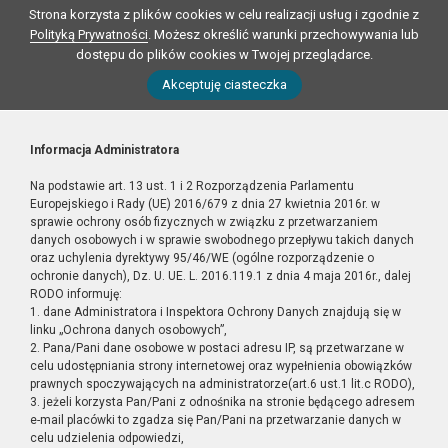
Strona korzysta z plików cookies w celu realizacji usług i zgodnie z
Polityką Prywatności
. Możesz określić warunki przechowywania lub
dostępu do plików cookies w Twojej przeglądarce.
Akceptuję ciasteczka
Informacja Administratora
Na podstawie art. 13 ust. 1 i 2 Rozporządzenia Parlamentu
Europejskiego i Rady (UE) 2016/679 z dnia 27 kwietnia 2016r. w
sprawie ochrony osób fizycznych w związku z przetwarzaniem
danych osobowych i w sprawie swobodnego przepływu takich danych
oraz uchylenia dyrektywy 95/46/WE (ogólne rozporządzenie o
ochronie danych), Dz. U. UE. L. 2016.119.1 z dnia 4 maja 2016r., dalej
RODO informuję:
1. dane Administratora i Inspektora Ochrony Danych znajdują się w
linku „Ochrona danych osobowych”,
2. Pana/Pani dane osobowe w postaci adresu IP, są przetwarzane w
celu udostępniania strony internetowej oraz wypełnienia obowiązków
prawnych spoczywających na administratorze(art.6 ust.1 lit.c RODO),
3. jeżeli korzysta Pan/Pani z odnośnika na stronie będącego adresem
e-mail placówki to zgadza się Pan/Pani na przetwarzanie danych w
celu udzielenia odpowiedzi,