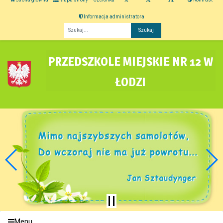
Informacja administratora
Fraza
PRZEDSZKOLE MIEJSKIE NR 12 W
ŁODZI
Menu