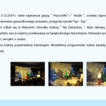
3.12.2019 r. dwie najstarsze grupy, " Pszczółki" i " Ważki ", zostały zapr
ukiwaniu gwiazdkowego prezentu, przygody myszki Tup - Tup ".
kl odbył się w Bałuckim Ośrodku Kultury " Na Żubardziu ". Były zabawy, 
dziło nas w nastrój oczekiwania na Święta Bożego Narodzenia. Głównym prze
, nie tylko o sobie.
u kultury pojechaliśmy tramwajem. Musieliśmy przypomnieć sobie zasady
ej.