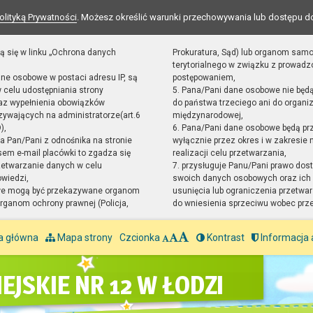
olityką Prywatności
. Możesz określić warunki przechowywania lub dostępu d
ą się w linku „Ochrona danych
Prokuratura, Sąd) lub organom sam
terytorialnego w związku z prowad
ane osobowe w postaci adresu IP, są
postępowaniem,
 celu udostępniania strony
5. Pana/Pani dane osobowe nie będ
raz wypełnienia obowiązków
do państwa trzeciego ani do organiz
ywających na administratorze(art.6
międzynarodowej,
),
6. Pana/Pani dane osobowe będą pr
sta Pan/Pani z odnośnika na stronie
wyłącznie przez okres i w zakresie
em e-mail placówki to zgadza się
realizacji celu przetwarzania,
zetwarzanie danych w celu
7. przysługuje Panu/Pani prawo dost
owiedzi,
swoich danych osobowych oraz ich 
we mogą być przekazywane organom
usunięcia lub ograniczenia przetwar
ganom ochrony prawnej (Policja,
do wniesienia sprzeciwu wobec prz
a główna
Mapa strony
Czcionka
Kontrast
Informacja 
EJSKIE NR 12 W ŁODZI