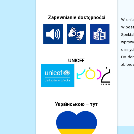
Zapewnianie dostępności
W dniu 
W posz
Spekta
wprowa
o innych
Do dom
UNICEF
zbiorow
Українською – тут