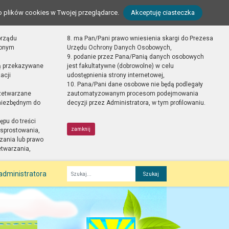
o plików cookies w Twojej przeglądarce.
Akceptuję ciasteczka
orządu
8. ma Pan/Pani prawo wniesienia skargi do Prezesa
zonym
Urzędu Ochrony Danych Osobowych,
9. podanie przez Pana/Panią danych osobowych
ą przekazywane
jest fakultatywne (dobrowolne) w celu
acji
udostępnienia strony internetowej,
10. Pana/Pani dane osobowe nie będą podlegały
zetwarzane
zautomatyzowanym procesom podejmowania
 niezbędnym do
decyzji przez Administratora, w tym profilowaniu.
ępu do treści
zamknij
sprostowania,
zania lub prawo
etwarzania,
administratora
Fraza