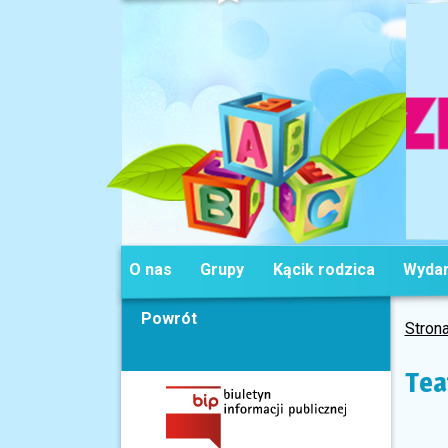
O nas
Grupy
Kącik rodzica
Wydar
Powrót
Stron
Tea