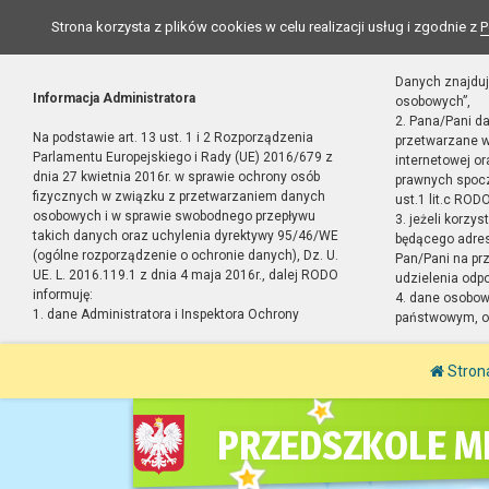
Strona korzysta z plików cookies w celu realizacji usług i zgodnie z
P
Danych znajduj
Informacja Administratora
osobowych”,
2. Pana/Pani d
Na podstawie art. 13 ust. 1 i 2 Rozporządzenia
przetwarzane w
Parlamentu Europejskiego i Rady (UE) 2016/679 z
internetowej o
dnia 27 kwietnia 2016r. w sprawie ochrony osób
prawnych spocz
fizycznych w związku z przetwarzaniem danych
ust.1 lit.c RODO
osobowych i w sprawie swobodnego przepływu
3. jeżeli korzy
takich danych oraz uchylenia dyrektywy 95/46/WE
będącego adres
(ogólne rozporządzenie o ochronie danych), Dz. U.
Pan/Pani na pr
UE. L. 2016.119.1 z dnia 4 maja 2016r., dalej RODO
udzielenia odp
informuję:
4. dane osobo
1. dane Administratora i Inspektora Ochrony
państwowym, or
Stron
PRZEDSZKOLE MI