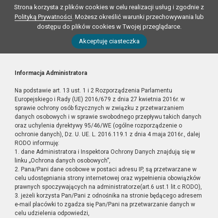
Strona korzysta z plików cookies w celu realizacji usług i zgodnie z
Polityką Prywatności
. Możesz określić warunki przechowywania lub
dostępu do plików cookies w Twojej przeglądarce.
Akceptuję ciasteczka
Informacja Administratora
Na podstawie art. 13 ust. 1 i 2 Rozporządzenia Parlamentu
Europejskiego i Rady (UE) 2016/679 z dnia 27 kwietnia 2016r. w
sprawie ochrony osób fizycznych w związku z przetwarzaniem
danych osobowych i w sprawie swobodnego przepływu takich danych
oraz uchylenia dyrektywy 95/46/WE (ogólne rozporządzenie o
ochronie danych), Dz. U. UE. L. 2016.119.1 z dnia 4 maja 2016r., dalej
RODO informuję:
1. dane Administratora i Inspektora Ochrony Danych znajdują się w
linku „Ochrona danych osobowych”,
2. Pana/Pani dane osobowe w postaci adresu IP, są przetwarzane w
celu udostępniania strony internetowej oraz wypełnienia obowiązków
prawnych spoczywających na administratorze(art.6 ust.1 lit.c RODO),
3. jeżeli korzysta Pan/Pani z odnośnika na stronie będącego adresem
e-mail placówki to zgadza się Pan/Pani na przetwarzanie danych w
celu udzielenia odpowiedzi,