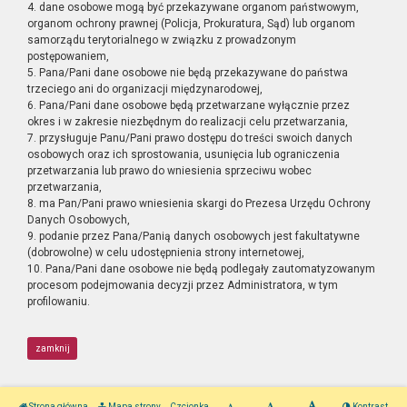
4. dane osobowe mogą być przekazywane organom państwowym,
organom ochrony prawnej (Policja, Prokuratura, Sąd) lub organom
samorządu terytorialnego w związku z prowadzonym
postępowaniem,
5. Pana/Pani dane osobowe nie będą przekazywane do państwa
trzeciego ani do organizacji międzynarodowej,
6. Pana/Pani dane osobowe będą przetwarzane wyłącznie przez
okres i w zakresie niezbędnym do realizacji celu przetwarzania,
7. przysługuje Panu/Pani prawo dostępu do treści swoich danych
osobowych oraz ich sprostowania, usunięcia lub ograniczenia
przetwarzania lub prawo do wniesienia sprzeciwu wobec
przetwarzania,
8. ma Pan/Pani prawo wniesienia skargi do Prezesa Urzędu Ochrony
Danych Osobowych,
9. podanie przez Pana/Panią danych osobowych jest fakultatywne
(dobrowolne) w celu udostępnienia strony internetowej,
10. Pana/Pani dane osobowe nie będą podlegały zautomatyzowanym
procesom podejmowania decyzji przez Administratora, w tym
profilowaniu.
zamknij
Strona główna
Mapa strony
Czcionka
Kontrast