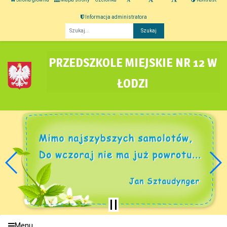
Informacja administratora
Fraza
PRZEDSZKOLE MIEJSKIE NR 12 W
ŁODZI
Menu