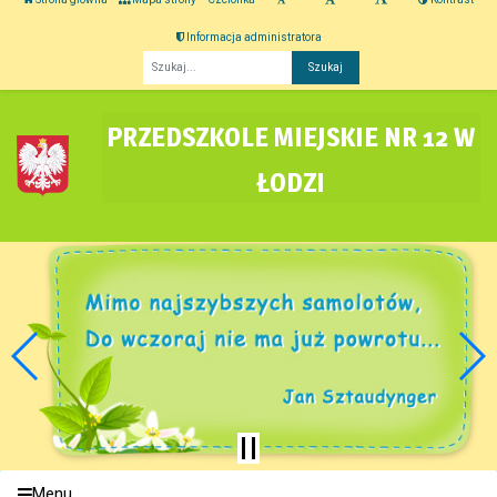
Informacja administratora
Fraza
PRZEDSZKOLE MIEJSKIE NR 12 W
ŁODZI
Menu