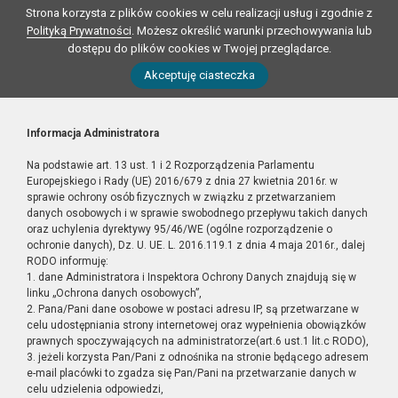
Strona korzysta z plików cookies w celu realizacji usług i zgodnie z
Polityką Prywatności
. Możesz określić warunki przechowywania lub
dostępu do plików cookies w Twojej przeglądarce.
Akceptuję ciasteczka
Informacja Administratora
Na podstawie art. 13 ust. 1 i 2 Rozporządzenia Parlamentu
Europejskiego i Rady (UE) 2016/679 z dnia 27 kwietnia 2016r. w
sprawie ochrony osób fizycznych w związku z przetwarzaniem
danych osobowych i w sprawie swobodnego przepływu takich danych
oraz uchylenia dyrektywy 95/46/WE (ogólne rozporządzenie o
ochronie danych), Dz. U. UE. L. 2016.119.1 z dnia 4 maja 2016r., dalej
RODO informuję:
1. dane Administratora i Inspektora Ochrony Danych znajdują się w
linku „Ochrona danych osobowych”,
2. Pana/Pani dane osobowe w postaci adresu IP, są przetwarzane w
celu udostępniania strony internetowej oraz wypełnienia obowiązków
prawnych spoczywających na administratorze(art.6 ust.1 lit.c RODO),
3. jeżeli korzysta Pan/Pani z odnośnika na stronie będącego adresem
e-mail placówki to zgadza się Pan/Pani na przetwarzanie danych w
celu udzielenia odpowiedzi,