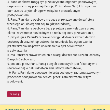
4. dane osobowe mogą być przekazywane organom państwowym,
organom ochrony prawnej (Policja, Prokuratura, Sąd) lub organom
samorządu terytorialnego w związku z prowadzonym
postępowaniem,
5. Pana/Pani dane osobowe nie będą przekazywane do państwa
trzeciego ani do organizacji międzynarodowej,
6. Pana/Pani dane osobowe będą przetwarzane wyłącznie przez
okres i w zakresie niezbędnym do realizacji celu przetwarzania,
7. przysługuje Panu/Pani prawo dostępu do treści swoich danych
osobowych oraz ich sprostowania, usunięcia lub ograniczenia
przetwarzania lub prawo do wniesienia sprzeciwu wobec
przetwarzania,
8. ma Pan/Pani prawo wniesienia skargi do Prezesa Urzędu Ochrony
Danych Osobowych,
9. podanie przez Pana/Panią danych osobowych jest fakultatywne
(dobrowolne) w celu udostępnienia strony internetowej,
10. Pana/Pani dane osobowe nie będą podlegały zautomatyzowanym
procesom podejmowania decyzji przez Administratora, w tym
profilowaniu.
zamknij
Strona główna
Mapa strony
Czcionka
Kontrast