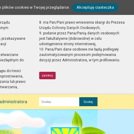
o plików cookies w Twojej przeglądarce.
Akceptuję ciasteczka
orządu
8. ma Pan/Pani prawo wniesienia skargi do Prezesa
zonym
Urzędu Ochrony Danych Osobowych,
9. podanie przez Pana/Panią danych osobowych
ą przekazywane
jest fakultatywne (dobrowolne) w celu
acji
udostępnienia strony internetowej,
10. Pana/Pani dane osobowe nie będą podlegały
zetwarzane
zautomatyzowanym procesom podejmowania
 niezbędnym do
decyzji przez Administratora, w tym profilowaniu.
ępu do treści
zamknij
sprostowania,
zania lub prawo
etwarzania,
administratora
Fraza