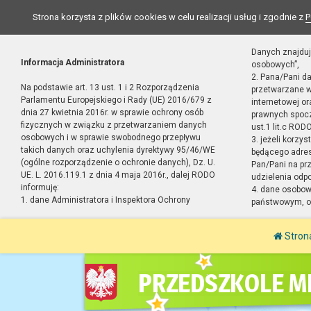
Strona korzysta z plików cookies w celu realizacji usług i zgodnie z
P
Danych znajduj
Informacja Administratora
osobowych”,
2. Pana/Pani d
Na podstawie art. 13 ust. 1 i 2 Rozporządzenia
przetwarzane w
Parlamentu Europejskiego i Rady (UE) 2016/679 z
internetowej o
dnia 27 kwietnia 2016r. w sprawie ochrony osób
prawnych spocz
fizycznych w związku z przetwarzaniem danych
ust.1 lit.c RODO
osobowych i w sprawie swobodnego przepływu
3. jeżeli korzy
takich danych oraz uchylenia dyrektywy 95/46/WE
będącego adres
(ogólne rozporządzenie o ochronie danych), Dz. U.
Pan/Pani na pr
UE. L. 2016.119.1 z dnia 4 maja 2016r., dalej RODO
udzielenia odp
informuję:
4. dane osobo
1. dane Administratora i Inspektora Ochrony
państwowym, or
Stron
PRZEDSZKOLE MI