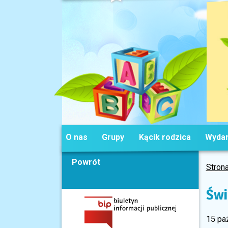
O nas
Grupy
Kącik rodzica
Wydar
Powrót
Stron
Świ
15 pa