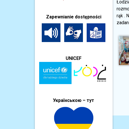
Łodzia
rozmo
rąk . 
Zapewnianie dostępności
zadan
UNICEF
Українською – тут