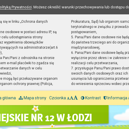
olityką Prywatności
. Możesz określić warunki przechowywania lub dostępu d
ą się w linku „Ochrona danych
Prokuratura, Sąd) lub organom sam
terytorialnego w związku z prowad
ane osobowe w postaci adresu IP, są
postępowaniem,
 celu udostępniania strony
5. Pana/Pani dane osobowe nie będ
raz wypełnienia obowiązków
do państwa trzeciego ani do organiz
ywających na administratorze(art.6
międzynarodowej,
),
6. Pana/Pani dane osobowe będą pr
sta Pan/Pani z odnośnika na stronie
wyłącznie przez okres i w zakresie
em e-mail placówki to zgadza się
realizacji celu przetwarzania,
zetwarzanie danych w celu
7. przysługuje Panu/Pani prawo dost
owiedzi,
swoich danych osobowych oraz ich 
we mogą być przekazywane organom
usunięcia lub ograniczenia przetwar
ganom ochrony prawnej (Policja,
do wniesienia sprzeciwu wobec prz
a główna
Mapa strony
Czcionka
Kontrast
Informacja 
EJSKIE NR 12 W ŁODZI