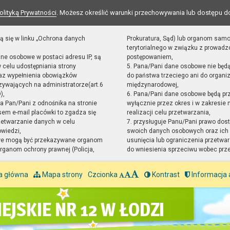
olityką Prywatności
. Możesz określić warunki przechowywania lub dostępu d
ą się w linku „Ochrona danych
Prokuratura, Sąd) lub organom sam
terytorialnego w związku z prowad
ane osobowe w postaci adresu IP, są
postępowaniem,
 celu udostępniania strony
5. Pana/Pani dane osobowe nie będ
raz wypełnienia obowiązków
do państwa trzeciego ani do organiz
ywających na administratorze(art.6
międzynarodowej,
),
6. Pana/Pani dane osobowe będą pr
sta Pan/Pani z odnośnika na stronie
wyłącznie przez okres i w zakresie
em e-mail placówki to zgadza się
realizacji celu przetwarzania,
zetwarzanie danych w celu
7. przysługuje Panu/Pani prawo dost
owiedzi,
swoich danych osobowych oraz ich 
we mogą być przekazywane organom
usunięcia lub ograniczenia przetwar
ganom ochrony prawnej (Policja,
do wniesienia sprzeciwu wobec prz
a główna
Mapa strony
Czcionka
Kontrast
Informacja 
EJSKIE NR 12 W ŁODZI