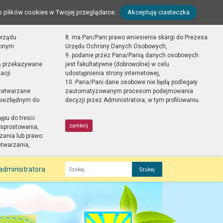
o plików cookies w Twojej przeglądarce.
Akceptuję ciasteczka
orządu
8. ma Pan/Pani prawo wniesienia skargi do Prezesa
zonym
Urzędu Ochrony Danych Osobowych,
9. podanie przez Pana/Panią danych osobowych
ą przekazywane
jest fakultatywne (dobrowolne) w celu
acji
udostępnienia strony internetowej,
10. Pana/Pani dane osobowe nie będą podlegały
zetwarzane
zautomatyzowanym procesom podejmowania
 niezbędnym do
decyzji przez Administratora, w tym profilowaniu.
ępu do treści
zamknij
sprostowania,
zania lub prawo
etwarzania,
administratora
Fraza