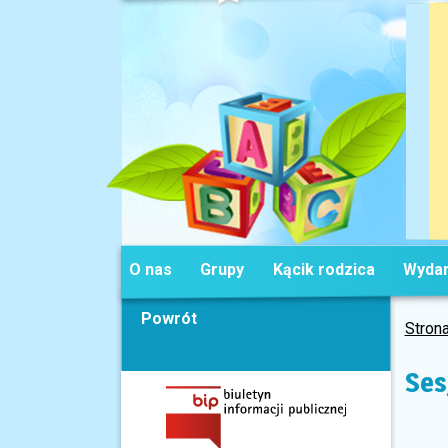
O nas
Grupy
Kącik rodzica
Wydar
Powrót
Stron
Ses