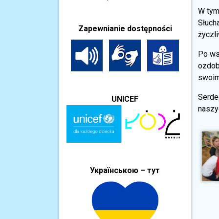
W tym 
Słuch
Zapewnianie dostępności
życzli
Po ws
ozdob
swoim
Serde
UNICEF
naszy
Українською – тут