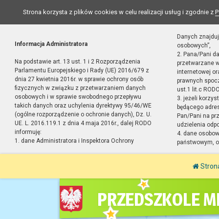
Strona korzysta z plików cookies w celu realizacji usług i zgodnie z
P
Danych znajduj
Informacja Administratora
osobowych”,
2. Pana/Pani d
Na podstawie art. 13 ust. 1 i 2 Rozporządzenia
przetwarzane w
Parlamentu Europejskiego i Rady (UE) 2016/679 z
internetowej o
dnia 27 kwietnia 2016r. w sprawie ochrony osób
prawnych spocz
fizycznych w związku z przetwarzaniem danych
ust.1 lit.c RODO
osobowych i w sprawie swobodnego przepływu
3. jeżeli korzy
takich danych oraz uchylenia dyrektywy 95/46/WE
będącego adres
(ogólne rozporządzenie o ochronie danych), Dz. U.
Pan/Pani na pr
UE. L. 2016.119.1 z dnia 4 maja 2016r., dalej RODO
udzielenia odp
informuję:
4. dane osobo
1. dane Administratora i Inspektora Ochrony
państwowym, or
Stron
PRZEDSZKOLE MI