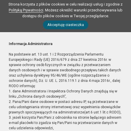
Strona korzysta z plików cookies w celu realizacji usług i zgodnie z
Polityką Prywatności
. Możesz określić warunki przechowywania lub
dostępu do plików cookies w Twojej przeglądarce.
Akceptuję ciasteczka
Informacja Administratora
Na podstawie art. 13 ust. 1 i 2 Rozporządzenia Parlamentu
Europejskiego i Rady (UE) 2016/679 z dnia 27 kwietnia 2016r. w
sprawie ochrony osób fizycznych w związku z przetwarzaniem
danych osobowych i w sprawie swobodnego przepływu takich danych
oraz uchylenia dyrektywy 95/46/WE (ogólne rozporządzenie o
ochronie danych), Dz. U. UE. L. 2016.119.1 z dnia 4 maja 2016r., dalej
RODO informuję:
1. dane Administratora i Inspektora Ochrony Danych znajdują się w
linku „Ochrona danych osobowych”,
2. Pana/Pani dane osobowe w postaci adresu IP, są przetwarzane w
celu udostępniania strony internetowej oraz wypełnienia obowiązków
prawnych spoczywających na administratorze(art.6 ust.1 lit.c RODO),
3. jeżeli korzysta Pan/Pani z odnośnika na stronie będącego adresem
e-mail placówki to zgadza się Pan/Pani na przetwarzanie danych w
celu udzielenia odpowiedzi,