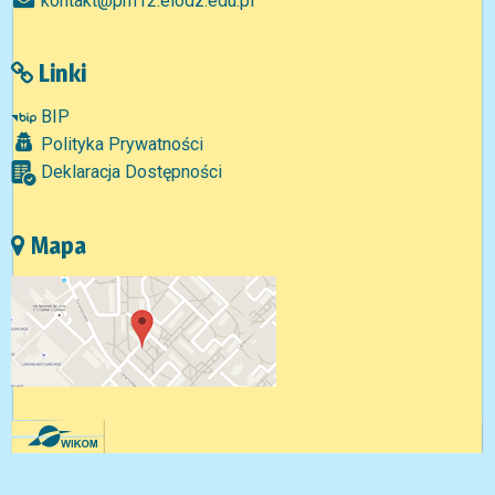
kontakt@pm12.elodz.edu.pl
Linki
BIP
Polityka Prywatności
Deklaracja Dostępności
Mapa