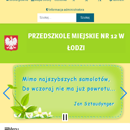
Informacja administratora
Fraza
PRZEDSZKOLE MIEJSKIE NR 12 W
ŁODZI
Menu