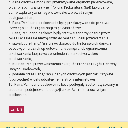
4. dane osobowe mogą być przekazywane organom państwowym,
organom ochrony prawnej (Policja, Prokuratura, Sąd) lub organom
samorządu terytorialnego w związku z prowadzonym
postępowaniem,
5. Pana/Pani dane osobowe nie będą przekazywane do państwa
trzeciego ani do organizacji międzynarodowej,
6. Pana/Pani dane osobowe będą przetwarzane wyłącznie przez
okres i w zakresie niezbędnym do realizacji celu przetwarzania,
7. przysługuje Panu/Pani prawo dostępu do treści swoich danych
osobowych oraz ich sprostowania, usunięcia lub ograniczenia
przetwarzania lub prawo do wniesienia sprzeciwu wobec
przetwarzania,
8. ma Pan/Pani prawo wniesienia skargi do Prezesa Urzędu Ochrony
Danych Osobowych,
9. podanie przez Pana/Panią danych osobowych jest fakultatywne
(dobrowolne) w celu udostępnienia strony internetowej,
10. Pana/Pani dane osobowe nie będą podlegały zautomatyzowanym
procesom podejmowania decyzji przez Administratora, w tym
profilowaniu.
zamknij
Strona główna
Mapa strony
Czcionka
Kontrast