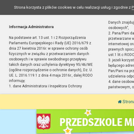
Strona korzysta z plików cookies w celu realizacji usług i zgodnie z
P
Danych znajduj
Informacja Administratora
osobowych”,
2. Pana/Pani d
Na podstawie art. 13 ust. 1 i 2 Rozporządzenia
przetwarzane w
Parlamentu Europejskiego i Rady (UE) 2016/679 z
internetowej o
dnia 27 kwietnia 2016r. w sprawie ochrony osób
prawnych spocz
fizycznych w związku z przetwarzaniem danych
ust.1 lit.c RODO
osobowych i w sprawie swobodnego przepływu
3. jeżeli korzy
takich danych oraz uchylenia dyrektywy 95/46/WE
będącego adres
(ogólne rozporządzenie o ochronie danych), Dz. U.
Pan/Pani na pr
UE. L. 2016.119.1 z dnia 4 maja 2016r., dalej RODO
udzielenia odp
informuję:
4. dane osobo
1. dane Administratora i Inspektora Ochrony
państwowym, or
Stron
PRZEDSZKOLE MI