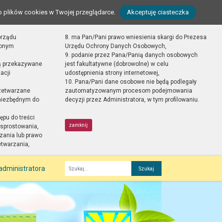
o plików cookies w Twojej przeglądarce.
Akceptuję ciasteczka
orządu
8. ma Pan/Pani prawo wniesienia skargi do Prezesa
zonym
Urzędu Ochrony Danych Osobowych,
9. podanie przez Pana/Panią danych osobowych
ą przekazywane
jest fakultatywne (dobrowolne) w celu
acji
udostępnienia strony internetowej,
10. Pana/Pani dane osobowe nie będą podlegały
zetwarzane
zautomatyzowanym procesom podejmowania
 niezbędnym do
decyzji przez Administratora, w tym profilowaniu.
ępu do treści
zamknij
sprostowania,
zania lub prawo
etwarzania,
administratora
Fraza