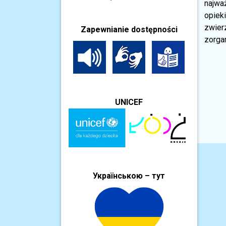
najwa
opiek
zwierz
Zapewnianie dostępności
zorga
UNICEF
Українською – тут