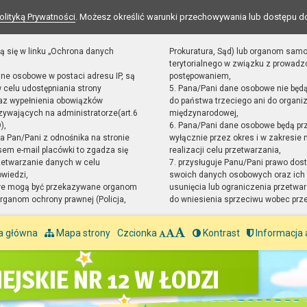
olityką Prywatności
. Możesz określić warunki przechowywania lub dostępu d
ą się w linku „Ochrona danych
Prokuratura, Sąd) lub organom sam
terytorialnego w związku z prowad
ane osobowe w postaci adresu IP, są
postępowaniem,
 celu udostępniania strony
5. Pana/Pani dane osobowe nie będ
raz wypełnienia obowiązków
do państwa trzeciego ani do organiz
ywających na administratorze(art.6
międzynarodowej,
),
6. Pana/Pani dane osobowe będą pr
sta Pan/Pani z odnośnika na stronie
wyłącznie przez okres i w zakresie
em e-mail placówki to zgadza się
realizacji celu przetwarzania,
zetwarzanie danych w celu
7. przysługuje Panu/Pani prawo dost
owiedzi,
swoich danych osobowych oraz ich 
we mogą być przekazywane organom
usunięcia lub ograniczenia przetwar
ganom ochrony prawnej (Policja,
do wniesienia sprzeciwu wobec prz
a główna
Mapa strony
Czcionka
Kontrast
Informacja 
EJSKIE NR 12 W ŁODZI