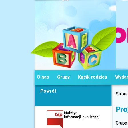
O nas
Grupy
Kącik rodzica
Wydar
Powrót
Stron
Pro
Grupa 