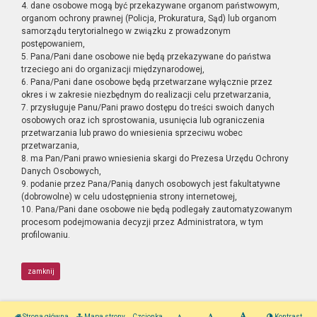
4. dane osobowe mogą być przekazywane organom państwowym,
organom ochrony prawnej (Policja, Prokuratura, Sąd) lub organom
samorządu terytorialnego w związku z prowadzonym
postępowaniem,
5. Pana/Pani dane osobowe nie będą przekazywane do państwa
trzeciego ani do organizacji międzynarodowej,
6. Pana/Pani dane osobowe będą przetwarzane wyłącznie przez
okres i w zakresie niezbędnym do realizacji celu przetwarzania,
7. przysługuje Panu/Pani prawo dostępu do treści swoich danych
osobowych oraz ich sprostowania, usunięcia lub ograniczenia
przetwarzania lub prawo do wniesienia sprzeciwu wobec
przetwarzania,
8. ma Pan/Pani prawo wniesienia skargi do Prezesa Urzędu Ochrony
Danych Osobowych,
9. podanie przez Pana/Panią danych osobowych jest fakultatywne
(dobrowolne) w celu udostępnienia strony internetowej,
10. Pana/Pani dane osobowe nie będą podlegały zautomatyzowanym
procesom podejmowania decyzji przez Administratora, w tym
profilowaniu.
zamknij
Strona główna
Mapa strony
Czcionka
Kontrast