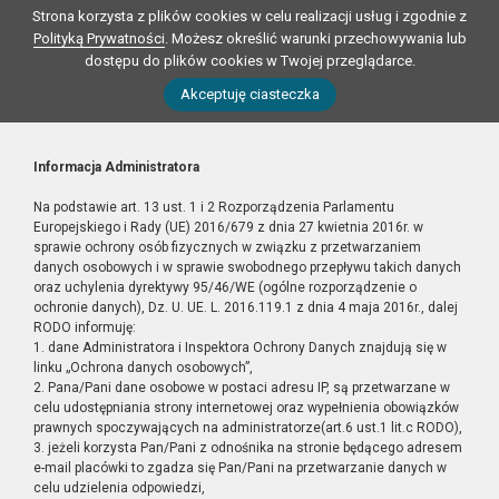
Strona korzysta z plików cookies w celu realizacji usług i zgodnie z
Polityką Prywatności
. Możesz określić warunki przechowywania lub
dostępu do plików cookies w Twojej przeglądarce.
Akceptuję ciasteczka
Informacja Administratora
Na podstawie art. 13 ust. 1 i 2 Rozporządzenia Parlamentu
Europejskiego i Rady (UE) 2016/679 z dnia 27 kwietnia 2016r. w
sprawie ochrony osób fizycznych w związku z przetwarzaniem
danych osobowych i w sprawie swobodnego przepływu takich danych
oraz uchylenia dyrektywy 95/46/WE (ogólne rozporządzenie o
ochronie danych), Dz. U. UE. L. 2016.119.1 z dnia 4 maja 2016r., dalej
RODO informuję:
1. dane Administratora i Inspektora Ochrony Danych znajdują się w
linku „Ochrona danych osobowych”,
2. Pana/Pani dane osobowe w postaci adresu IP, są przetwarzane w
celu udostępniania strony internetowej oraz wypełnienia obowiązków
prawnych spoczywających na administratorze(art.6 ust.1 lit.c RODO),
3. jeżeli korzysta Pan/Pani z odnośnika na stronie będącego adresem
e-mail placówki to zgadza się Pan/Pani na przetwarzanie danych w
celu udzielenia odpowiedzi,