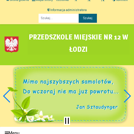
Informacja administratora
Fraza
PRZEDSZKOLE MIEJSKIE NR 12 W
ŁODZI
Menu