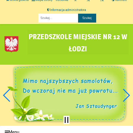
Informacja administratora
Fraza
PRZEDSZKOLE MIEJSKIE NR 12 W
ŁODZI
Menu