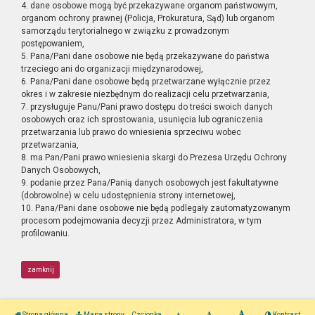
4. dane osobowe mogą być przekazywane organom państwowym,
organom ochrony prawnej (Policja, Prokuratura, Sąd) lub organom
samorządu terytorialnego w związku z prowadzonym
postępowaniem,
5. Pana/Pani dane osobowe nie będą przekazywane do państwa
trzeciego ani do organizacji międzynarodowej,
6. Pana/Pani dane osobowe będą przetwarzane wyłącznie przez
okres i w zakresie niezbędnym do realizacji celu przetwarzania,
7. przysługuje Panu/Pani prawo dostępu do treści swoich danych
osobowych oraz ich sprostowania, usunięcia lub ograniczenia
przetwarzania lub prawo do wniesienia sprzeciwu wobec
przetwarzania,
8. ma Pan/Pani prawo wniesienia skargi do Prezesa Urzędu Ochrony
Danych Osobowych,
9. podanie przez Pana/Panią danych osobowych jest fakultatywne
(dobrowolne) w celu udostępnienia strony internetowej,
10. Pana/Pani dane osobowe nie będą podlegały zautomatyzowanym
procesom podejmowania decyzji przez Administratora, w tym
profilowaniu.
zamknij
Strona główna
Mapa strony
Czcionka
Kontrast