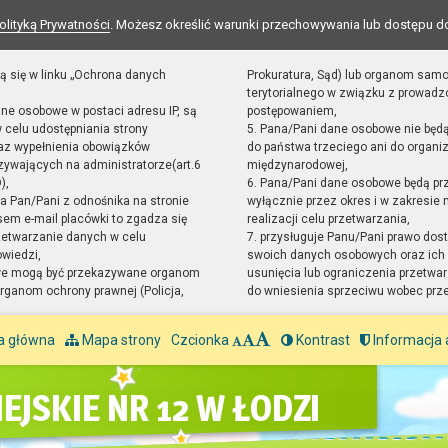
olityką Prywatności
. Możesz określić warunki przechowywania lub dostępu d
ą się w linku „Ochrona danych
Prokuratura, Sąd) lub organom sam
terytorialnego w związku z prowad
ane osobowe w postaci adresu IP, są
postępowaniem,
 celu udostępniania strony
5. Pana/Pani dane osobowe nie będ
raz wypełnienia obowiązków
do państwa trzeciego ani do organiz
ywających na administratorze(art.6
międzynarodowej,
),
6. Pana/Pani dane osobowe będą pr
sta Pan/Pani z odnośnika na stronie
wyłącznie przez okres i w zakresie
em e-mail placówki to zgadza się
realizacji celu przetwarzania,
zetwarzanie danych w celu
7. przysługuje Panu/Pani prawo dost
owiedzi,
swoich danych osobowych oraz ich 
we mogą być przekazywane organom
usunięcia lub ograniczenia przetwar
ganom ochrony prawnej (Policja,
do wniesienia sprzeciwu wobec prz
a główna
Mapa strony
Czcionka
Kontrast
Informacja 
EJSKIE NR 12 W ŁODZI