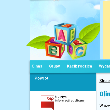
O nas
Grupy
Kącik rodzica
Wydar
Powrót
Stron
Oli
W czw