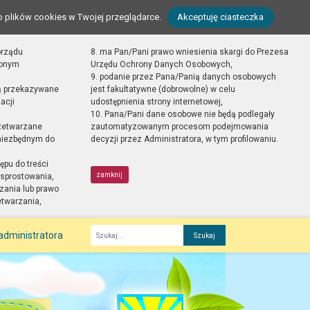
o plików cookies w Twojej przeglądarce.
Akceptuję ciasteczka
orządu
8. ma Pan/Pani prawo wniesienia skargi do Prezesa
zonym
Urzędu Ochrony Danych Osobowych,
9. podanie przez Pana/Panią danych osobowych
ą przekazywane
jest fakultatywne (dobrowolne) w celu
acji
udostępnienia strony internetowej,
10. Pana/Pani dane osobowe nie będą podlegały
zetwarzane
zautomatyzowanym procesom podejmowania
 niezbędnym do
decyzji przez Administratora, w tym profilowaniu.
ępu do treści
zamknij
sprostowania,
zania lub prawo
etwarzania,
administratora
Fraza