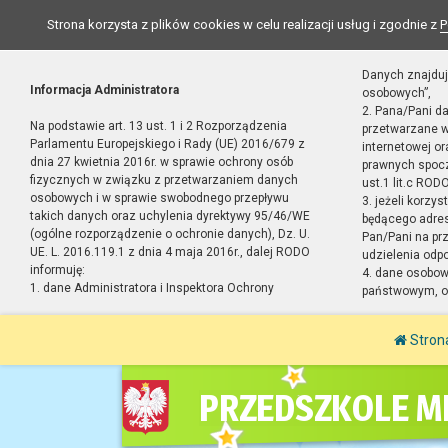
Strona korzysta z plików cookies w celu realizacji usług i zgodnie z
P
Danych znajduj
Informacja Administratora
osobowych”,
2. Pana/Pani d
Na podstawie art. 13 ust. 1 i 2 Rozporządzenia
przetwarzane w
Parlamentu Europejskiego i Rady (UE) 2016/679 z
internetowej o
dnia 27 kwietnia 2016r. w sprawie ochrony osób
prawnych spocz
fizycznych w związku z przetwarzaniem danych
ust.1 lit.c RODO
osobowych i w sprawie swobodnego przepływu
3. jeżeli korzy
takich danych oraz uchylenia dyrektywy 95/46/WE
będącego adres
(ogólne rozporządzenie o ochronie danych), Dz. U.
Pan/Pani na pr
UE. L. 2016.119.1 z dnia 4 maja 2016r., dalej RODO
udzielenia odp
informuję:
4. dane osobo
1. dane Administratora i Inspektora Ochrony
państwowym, or
Stron
PRZEDSZKOLE MI