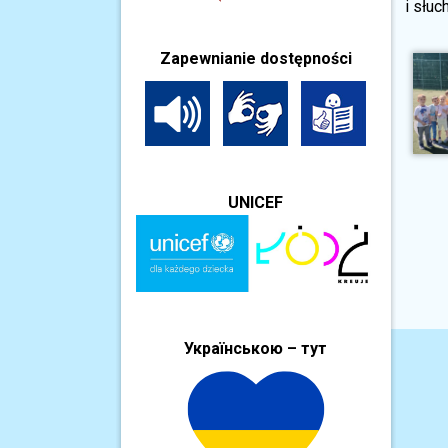
i słuc
Zapewnianie dostępności
UNICEF
Українською – тут