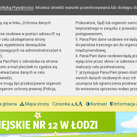
olityką Prywatności
. Możesz określić warunki przechowywania lub dostępu d
ą się w linku „Ochrona danych
Prokuratura, Sąd) lub organom sam
terytorialnego w związku z prowad
ane osobowe w postaci adresu IP, są
postępowaniem,
 celu udostępniania strony
5. Pana/Pani dane osobowe nie będ
raz wypełnienia obowiązków
do państwa trzeciego ani do organiz
ywających na administratorze(art.6
międzynarodowej,
),
6. Pana/Pani dane osobowe będą pr
sta Pan/Pani z odnośnika na stronie
wyłącznie przez okres i w zakresie
em e-mail placówki to zgadza się
realizacji celu przetwarzania,
zetwarzanie danych w celu
7. przysługuje Panu/Pani prawo dost
owiedzi,
swoich danych osobowych oraz ich 
we mogą być przekazywane organom
usunięcia lub ograniczenia przetwar
ganom ochrony prawnej (Policja,
do wniesienia sprzeciwu wobec prz
a główna
Mapa strony
Czcionka
Kontrast
Informacja 
EJSKIE NR 12 W ŁODZI