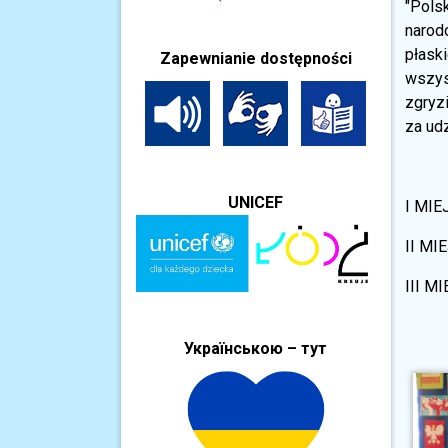
"Pols
narod
płask
Zapewnianie dostępności
wszys
zgryz
za udz
UNICEF
I MIE
II MI
III M
Українською – тут