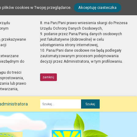
o plików cookies w Twojej przeglądarce.
Akceptuję ciasteczka
orządu
8. ma Pan/Pani prawo wniesienia skargi do Prezesa
zonym
Urzędu Ochrony Danych Osobowych,
9. podanie przez Pana/Panią danych osobowych
ą przekazywane
jest fakultatywne (dobrowolne) w celu
acji
udostępnienia strony internetowej,
10. Pana/Pani dane osobowe nie będą podlegały
zetwarzane
zautomatyzowanym procesom podejmowania
 niezbędnym do
decyzji przez Administratora, w tym profilowaniu.
ępu do treści
zamknij
sprostowania,
zania lub prawo
etwarzania,
administratora
Fraza