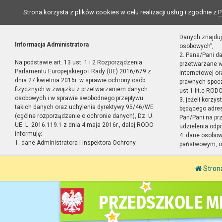
Strona korzysta z plików cookies w celu realizacji usług i zgodnie z
P
Danych znajduj
Informacja Administratora
osobowych”,
2. Pana/Pani d
Na podstawie art. 13 ust. 1 i 2 Rozporządzenia
przetwarzane w
Parlamentu Europejskiego i Rady (UE) 2016/679 z
internetowej o
dnia 27 kwietnia 2016r. w sprawie ochrony osób
prawnych spocz
fizycznych w związku z przetwarzaniem danych
ust.1 lit.c RODO
osobowych i w sprawie swobodnego przepływu
3. jeżeli korzy
takich danych oraz uchylenia dyrektywy 95/46/WE
będącego adres
(ogólne rozporządzenie o ochronie danych), Dz. U.
Pan/Pani na pr
UE. L. 2016.119.1 z dnia 4 maja 2016r., dalej RODO
udzielenia odp
informuję:
4. dane osobo
1. dane Administratora i Inspektora Ochrony
państwowym, or
Stron
PRZEDSZKOLE MI