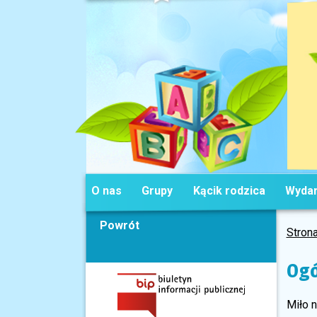
O nas
Grupy
Kącik rodzica
Wydar
Powrót
Stron
Ogó
Miło 