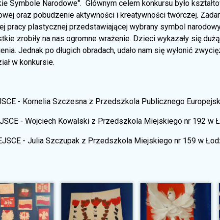
kie Symbole Narodowe". Głównym celem konkursu było kształtow
owej oraz pobudzenie aktywności i kreatywności twórczej. Zada
iej pracy plastycznej przedstawiającej wybrany symbol narodowy
tkie zrobiły na nas ogromne wrażenie. Dzieci wykazały się dużą
ienia. Jednak po długich obradach, udało nam się wyłonić zwy
iał w konkursie.
JSCE - Kornelia Szczesna z Przedszkola Publicznego Europejsk
EJSCE - Wojciech Kowalski z Przedszkola Miejskiego nr 192 w 
IEJSCE - Julia Szczupak z Przedszkola Miejskiego nr 159 w Łodz