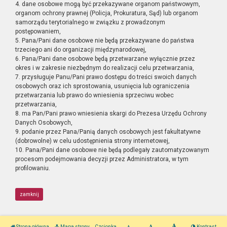
4. dane osobowe mogą być przekazywane organom państwowym,
organom ochrony prawnej (Policja, Prokuratura, Sąd) lub organom
samorządu terytorialnego w związku z prowadzonym
postępowaniem,
5. Pana/Pani dane osobowe nie będą przekazywane do państwa
trzeciego ani do organizacji międzynarodowej,
6. Pana/Pani dane osobowe będą przetwarzane wyłącznie przez
okres i w zakresie niezbędnym do realizacji celu przetwarzania,
7. przysługuje Panu/Pani prawo dostępu do treści swoich danych
osobowych oraz ich sprostowania, usunięcia lub ograniczenia
przetwarzania lub prawo do wniesienia sprzeciwu wobec
przetwarzania,
8. ma Pan/Pani prawo wniesienia skargi do Prezesa Urzędu Ochrony
Danych Osobowych,
9. podanie przez Pana/Panią danych osobowych jest fakultatywne
(dobrowolne) w celu udostępnienia strony internetowej,
10. Pana/Pani dane osobowe nie będą podlegały zautomatyzowanym
procesom podejmowania decyzji przez Administratora, w tym
profilowaniu.
zamknij
Strona główna
Mapa strony
Czcionka
Kontrast