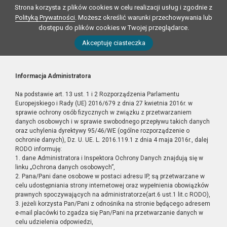
Strona korzysta z plików cookies w celu realizacji usług i zgodnie z
Polityką Prywatności
. Możesz określić warunki przechowywania lub
dostępu do plików cookies w Twojej przeglądarce.
Akceptuję ciasteczka
Informacja Administratora
Na podstawie art. 13 ust. 1 i 2 Rozporządzenia Parlamentu
Europejskiego i Rady (UE) 2016/679 z dnia 27 kwietnia 2016r. w
sprawie ochrony osób fizycznych w związku z przetwarzaniem
danych osobowych i w sprawie swobodnego przepływu takich danych
oraz uchylenia dyrektywy 95/46/WE (ogólne rozporządzenie o
ochronie danych), Dz. U. UE. L. 2016.119.1 z dnia 4 maja 2016r., dalej
RODO informuję:
1. dane Administratora i Inspektora Ochrony Danych znajdują się w
linku „Ochrona danych osobowych”,
2. Pana/Pani dane osobowe w postaci adresu IP, są przetwarzane w
celu udostępniania strony internetowej oraz wypełnienia obowiązków
prawnych spoczywających na administratorze(art.6 ust.1 lit.c RODO),
3. jeżeli korzysta Pan/Pani z odnośnika na stronie będącego adresem
e-mail placówki to zgadza się Pan/Pani na przetwarzanie danych w
celu udzielenia odpowiedzi,