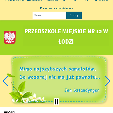
Informacja administratora
Fraza
PRZEDSZKOLE MIEJSKIE NR 12 W
ŁODZI
Menu