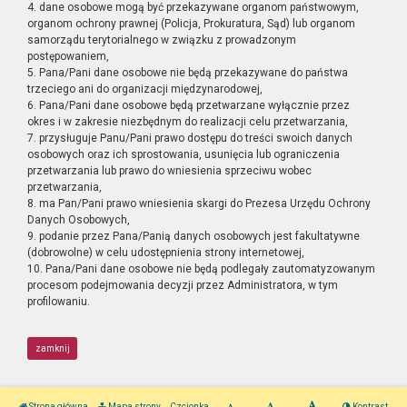
4. dane osobowe mogą być przekazywane organom państwowym,
organom ochrony prawnej (Policja, Prokuratura, Sąd) lub organom
samorządu terytorialnego w związku z prowadzonym
postępowaniem,
5. Pana/Pani dane osobowe nie będą przekazywane do państwa
trzeciego ani do organizacji międzynarodowej,
6. Pana/Pani dane osobowe będą przetwarzane wyłącznie przez
okres i w zakresie niezbędnym do realizacji celu przetwarzania,
7. przysługuje Panu/Pani prawo dostępu do treści swoich danych
osobowych oraz ich sprostowania, usunięcia lub ograniczenia
przetwarzania lub prawo do wniesienia sprzeciwu wobec
przetwarzania,
8. ma Pan/Pani prawo wniesienia skargi do Prezesa Urzędu Ochrony
Danych Osobowych,
9. podanie przez Pana/Panią danych osobowych jest fakultatywne
(dobrowolne) w celu udostępnienia strony internetowej,
10. Pana/Pani dane osobowe nie będą podlegały zautomatyzowanym
procesom podejmowania decyzji przez Administratora, w tym
profilowaniu.
zamknij
Strona główna
Mapa strony
Czcionka
Kontrast