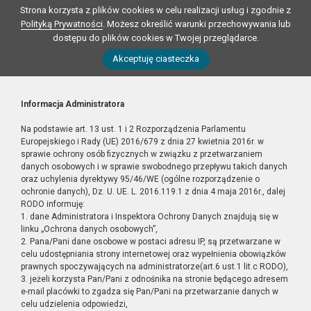
Strona korzysta z plików cookies w celu realizacji usług i zgodnie z
Polityką Prywatności
. Możesz określić warunki przechowywania lub
dostępu do plików cookies w Twojej przeglądarce.
Akceptuję ciasteczka
Informacja Administratora
Na podstawie art. 13 ust. 1 i 2 Rozporządzenia Parlamentu
Europejskiego i Rady (UE) 2016/679 z dnia 27 kwietnia 2016r. w
sprawie ochrony osób fizycznych w związku z przetwarzaniem
danych osobowych i w sprawie swobodnego przepływu takich danych
oraz uchylenia dyrektywy 95/46/WE (ogólne rozporządzenie o
ochronie danych), Dz. U. UE. L. 2016.119.1 z dnia 4 maja 2016r., dalej
RODO informuję:
1. dane Administratora i Inspektora Ochrony Danych znajdują się w
linku „Ochrona danych osobowych”,
2. Pana/Pani dane osobowe w postaci adresu IP, są przetwarzane w
celu udostępniania strony internetowej oraz wypełnienia obowiązków
prawnych spoczywających na administratorze(art.6 ust.1 lit.c RODO),
3. jeżeli korzysta Pan/Pani z odnośnika na stronie będącego adresem
e-mail placówki to zgadza się Pan/Pani na przetwarzanie danych w
celu udzielenia odpowiedzi,