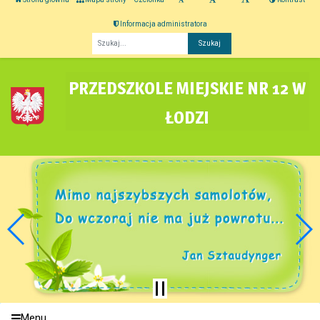
Informacja administratora
Fraza
PRZEDSZKOLE MIEJSKIE NR 12 W
ŁODZI
Menu