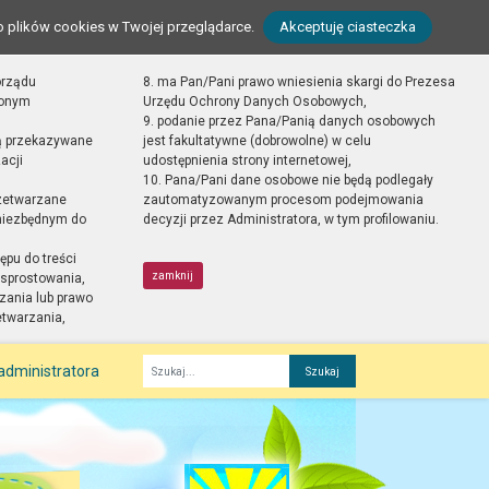
o plików cookies w Twojej przeglądarce.
Akceptuję ciasteczka
orządu
8. ma Pan/Pani prawo wniesienia skargi do Prezesa
zonym
Urzędu Ochrony Danych Osobowych,
9. podanie przez Pana/Panią danych osobowych
ą przekazywane
jest fakultatywne (dobrowolne) w celu
acji
udostępnienia strony internetowej,
10. Pana/Pani dane osobowe nie będą podlegały
zetwarzane
zautomatyzowanym procesom podejmowania
 niezbędnym do
decyzji przez Administratora, w tym profilowaniu.
ępu do treści
zamknij
sprostowania,
zania lub prawo
etwarzania,
administratora
Fraza