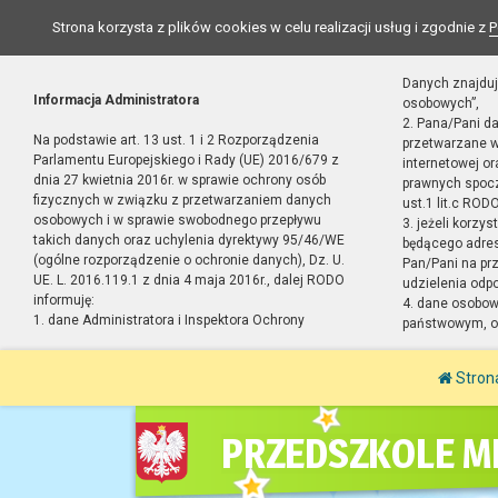
Strona korzysta z plików cookies w celu realizacji usług i zgodnie z
P
Danych znajduj
Informacja Administratora
osobowych”,
2. Pana/Pani d
Na podstawie art. 13 ust. 1 i 2 Rozporządzenia
przetwarzane w
Parlamentu Europejskiego i Rady (UE) 2016/679 z
internetowej o
dnia 27 kwietnia 2016r. w sprawie ochrony osób
prawnych spocz
fizycznych w związku z przetwarzaniem danych
ust.1 lit.c RODO
osobowych i w sprawie swobodnego przepływu
3. jeżeli korzy
takich danych oraz uchylenia dyrektywy 95/46/WE
będącego adres
(ogólne rozporządzenie o ochronie danych), Dz. U.
Pan/Pani na pr
UE. L. 2016.119.1 z dnia 4 maja 2016r., dalej RODO
udzielenia odp
informuję:
4. dane osobo
1. dane Administratora i Inspektora Ochrony
państwowym, or
Stron
PRZEDSZKOLE MI