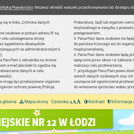
olityką Prywatności
. Możesz określić warunki przechowywania lub dostępu d
ą się w linku „Ochrona danych
Prokuratura, Sąd) lub organom sam
terytorialnego w związku z prowad
ane osobowe w postaci adresu IP, są
postępowaniem,
 celu udostępniania strony
5. Pana/Pani dane osobowe nie będ
raz wypełnienia obowiązków
do państwa trzeciego ani do organiz
ywających na administratorze(art.6
międzynarodowej,
),
6. Pana/Pani dane osobowe będą pr
sta Pan/Pani z odnośnika na stronie
wyłącznie przez okres i w zakresie
em e-mail placówki to zgadza się
realizacji celu przetwarzania,
zetwarzanie danych w celu
7. przysługuje Panu/Pani prawo dost
owiedzi,
swoich danych osobowych oraz ich 
we mogą być przekazywane organom
usunięcia lub ograniczenia przetwar
ganom ochrony prawnej (Policja,
do wniesienia sprzeciwu wobec prz
a główna
Mapa strony
Czcionka
Kontrast
Informacja 
EJSKIE NR 12 W ŁODZI