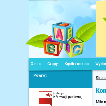
O nas
Grupy
Kącik rodzica
Wydar
Powrót
Stron
Kon
Miło 