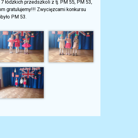
 łódzkich przedszkoli z tj. PM 55, PM 53,
 gratulujemy!!! Zwycięzcami konkursu
obyło PM 53.