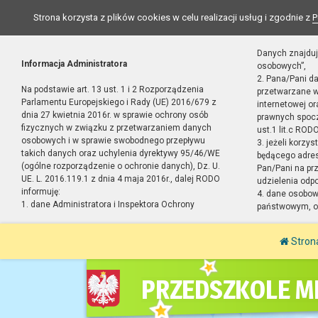
Strona korzysta z plików cookies w celu realizacji usług i zgodnie z
P
Danych znajduj
Informacja Administratora
osobowych”,
2. Pana/Pani d
Na podstawie art. 13 ust. 1 i 2 Rozporządzenia
przetwarzane w
Parlamentu Europejskiego i Rady (UE) 2016/679 z
internetowej o
dnia 27 kwietnia 2016r. w sprawie ochrony osób
prawnych spocz
fizycznych w związku z przetwarzaniem danych
ust.1 lit.c RODO
osobowych i w sprawie swobodnego przepływu
3. jeżeli korzy
takich danych oraz uchylenia dyrektywy 95/46/WE
będącego adres
(ogólne rozporządzenie o ochronie danych), Dz. U.
Pan/Pani na pr
UE. L. 2016.119.1 z dnia 4 maja 2016r., dalej RODO
udzielenia odp
informuję:
4. dane osobo
1. dane Administratora i Inspektora Ochrony
państwowym, or
Stron
PRZEDSZKOLE MI