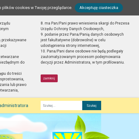
o plików cookies w Twojej przeglądarce.
Akceptuję ciasteczka
orządu
8. ma Pan/Pani prawo wniesienia skargi do Prezesa
zonym
Urzędu Ochrony Danych Osobowych,
9. podanie przez Pana/Panią danych osobowych
ą przekazywane
jest fakultatywne (dobrowolne) w celu
acji
udostępnienia strony internetowej,
10. Pana/Pani dane osobowe nie będą podlegały
zetwarzane
zautomatyzowanym procesom podejmowania
 niezbędnym do
decyzji przez Administratora, w tym profilowaniu.
ępu do treści
zamknij
sprostowania,
zania lub prawo
etwarzania,
administratora
Fraza