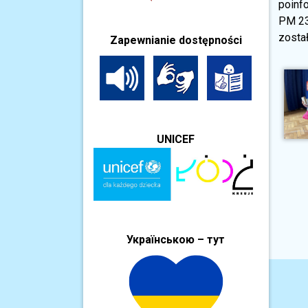
poinf
PM 23
został
Zapewnianie dostępności
UNICEF
Українською – тут