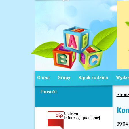
O nas
Grupy
Kącik rodzica
Wydar
Powrót
Stron
Kon
09.04 