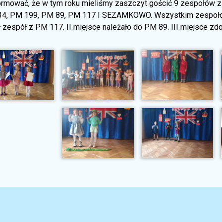
ormować, że w tym roku mieliśmy zaszczyt gościć 9 zespołów z 7
4, PM 199, PM 89, PM 117 I SEZAMKOWO. Wszystkim zespołom
 zespół z PM 117. II miejsce należało do PM 89. III miejsce zd