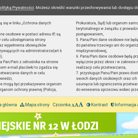
olityką Prywatności
. Możesz określić warunki przechowywania lub dostępu d
ą się w linku „Ochrona danych
Prokuratura, Sąd) lub organom sam
terytorialnego w związku z prowad
ane osobowe w postaci adresu IP, są
postępowaniem,
 celu udostępniania strony
5. Pana/Pani dane osobowe nie będ
raz wypełnienia obowiązków
do państwa trzeciego ani do organiz
ywających na administratorze(art.6
międzynarodowej,
),
6. Pana/Pani dane osobowe będą pr
sta Pan/Pani z odnośnika na stronie
wyłącznie przez okres i w zakresie
em e-mail placówki to zgadza się
realizacji celu przetwarzania,
zetwarzanie danych w celu
7. przysługuje Panu/Pani prawo dost
owiedzi,
swoich danych osobowych oraz ich 
we mogą być przekazywane organom
usunięcia lub ograniczenia przetwar
ganom ochrony prawnej (Policja,
do wniesienia sprzeciwu wobec prz
a główna
Mapa strony
Czcionka
Kontrast
Informacja 
EJSKIE NR 12 W ŁODZI