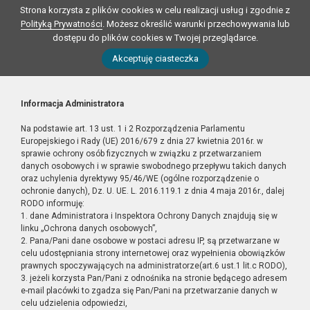
Strona korzysta z plików cookies w celu realizacji usług i zgodnie z
Polityką Prywatności
. Możesz określić warunki przechowywania lub
dostępu do plików cookies w Twojej przeglądarce.
Akceptuję ciasteczka
Informacja Administratora
Na podstawie art. 13 ust. 1 i 2 Rozporządzenia Parlamentu
Europejskiego i Rady (UE) 2016/679 z dnia 27 kwietnia 2016r. w
sprawie ochrony osób fizycznych w związku z przetwarzaniem
danych osobowych i w sprawie swobodnego przepływu takich danych
oraz uchylenia dyrektywy 95/46/WE (ogólne rozporządzenie o
ochronie danych), Dz. U. UE. L. 2016.119.1 z dnia 4 maja 2016r., dalej
RODO informuję:
1. dane Administratora i Inspektora Ochrony Danych znajdują się w
linku „Ochrona danych osobowych”,
2. Pana/Pani dane osobowe w postaci adresu IP, są przetwarzane w
celu udostępniania strony internetowej oraz wypełnienia obowiązków
prawnych spoczywających na administratorze(art.6 ust.1 lit.c RODO),
3. jeżeli korzysta Pan/Pani z odnośnika na stronie będącego adresem
e-mail placówki to zgadza się Pan/Pani na przetwarzanie danych w
celu udzielenia odpowiedzi,