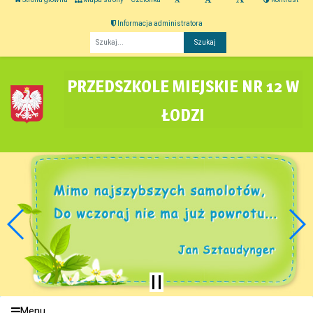
Informacja administratora
Fraza
PRZEDSZKOLE MIEJSKIE NR 12 W
ŁODZI
Menu