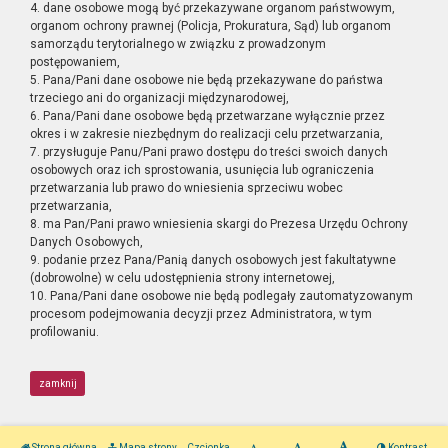
4. dane osobowe mogą być przekazywane organom państwowym,
organom ochrony prawnej (Policja, Prokuratura, Sąd) lub organom
samorządu terytorialnego w związku z prowadzonym
postępowaniem,
5. Pana/Pani dane osobowe nie będą przekazywane do państwa
trzeciego ani do organizacji międzynarodowej,
6. Pana/Pani dane osobowe będą przetwarzane wyłącznie przez
okres i w zakresie niezbędnym do realizacji celu przetwarzania,
7. przysługuje Panu/Pani prawo dostępu do treści swoich danych
osobowych oraz ich sprostowania, usunięcia lub ograniczenia
przetwarzania lub prawo do wniesienia sprzeciwu wobec
przetwarzania,
8. ma Pan/Pani prawo wniesienia skargi do Prezesa Urzędu Ochrony
Danych Osobowych,
9. podanie przez Pana/Panią danych osobowych jest fakultatywne
(dobrowolne) w celu udostępnienia strony internetowej,
10. Pana/Pani dane osobowe nie będą podlegały zautomatyzowanym
procesom podejmowania decyzji przez Administratora, w tym
profilowaniu.
zamknij
Strona główna
Mapa strony
Czcionka
Kontrast