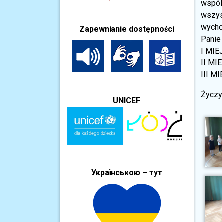
wspóln
wszys
wycho
Zapewnianie dostępności
Panie 
I MIE
II MIE
III MI
Życzy
UNICEF
Українською – тут