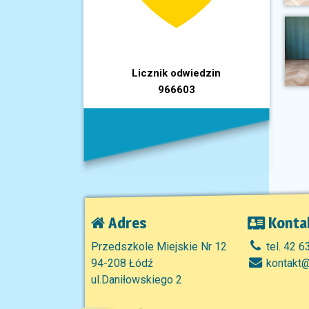
Licznik odwiedzin
966603
Adres
Konta
Przedszkole Miejskie Nr 12
tel. 42 6
94-208 Łódź
kontakt@
ul.Daniłowskiego 2