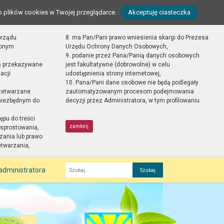
o plików cookies w Twojej przeglądarce.
Akceptuję ciasteczka
orządu
8. ma Pan/Pani prawo wniesienia skargi do Prezesa
zonym
Urzędu Ochrony Danych Osobowych,
9. podanie przez Pana/Panią danych osobowych
ą przekazywane
jest fakultatywne (dobrowolne) w celu
acji
udostępnienia strony internetowej,
10. Pana/Pani dane osobowe nie będą podlegały
zetwarzane
zautomatyzowanym procesom podejmowania
 niezbędnym do
decyzji przez Administratora, w tym profilowaniu.
ępu do treści
zamknij
sprostowania,
zania lub prawo
etwarzania,
administratora
Fraza