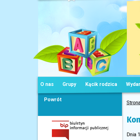
O nas
Grupy
Kącik rodzica
Wydar
Powrót
Stron
Kon
Dnia 