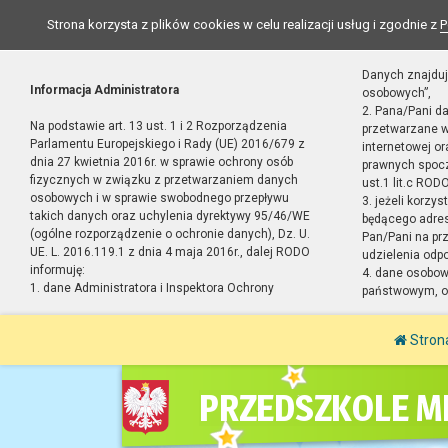
Strona korzysta z plików cookies w celu realizacji usług i zgodnie z
P
Danych znajduj
Informacja Administratora
osobowych”,
2. Pana/Pani d
Na podstawie art. 13 ust. 1 i 2 Rozporządzenia
przetwarzane w
Parlamentu Europejskiego i Rady (UE) 2016/679 z
internetowej o
dnia 27 kwietnia 2016r. w sprawie ochrony osób
prawnych spocz
fizycznych w związku z przetwarzaniem danych
ust.1 lit.c RODO
osobowych i w sprawie swobodnego przepływu
3. jeżeli korzy
takich danych oraz uchylenia dyrektywy 95/46/WE
będącego adres
(ogólne rozporządzenie o ochronie danych), Dz. U.
Pan/Pani na pr
UE. L. 2016.119.1 z dnia 4 maja 2016r., dalej RODO
udzielenia odp
informuję:
4. dane osobo
1. dane Administratora i Inspektora Ochrony
państwowym, or
Stron
PRZEDSZKOLE MI