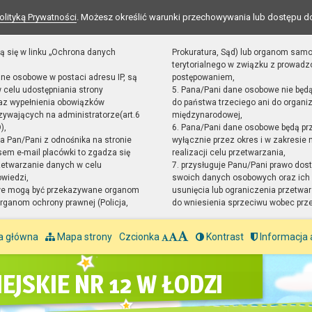
olityką Prywatności
. Możesz określić warunki przechowywania lub dostępu d
ą się w linku „Ochrona danych
Prokuratura, Sąd) lub organom sam
terytorialnego w związku z prowad
ane osobowe w postaci adresu IP, są
postępowaniem,
 celu udostępniania strony
5. Pana/Pani dane osobowe nie będ
raz wypełnienia obowiązków
do państwa trzeciego ani do organiz
ywających na administratorze(art.6
międzynarodowej,
),
6. Pana/Pani dane osobowe będą pr
sta Pan/Pani z odnośnika na stronie
wyłącznie przez okres i w zakresie
em e-mail placówki to zgadza się
realizacji celu przetwarzania,
zetwarzanie danych w celu
7. przysługuje Panu/Pani prawo dost
owiedzi,
swoich danych osobowych oraz ich 
we mogą być przekazywane organom
usunięcia lub ograniczenia przetwar
ganom ochrony prawnej (Policja,
do wniesienia sprzeciwu wobec prz
a główna
Mapa strony
Czcionka
Kontrast
Informacja 
EJSKIE NR 12 W ŁODZI