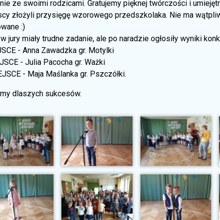
ie ze swoimi rodzicami. Gratujemy pięknej twórczości i umiejęt
cy złożyli przysięgę wzorowego przedszkolaka. Nie ma wątpliw
wane :)
w jury miały trudne zadanie, ale po naradzie ogłosiły wyniki konk
JSCE - Anna Zawadzka gr. Motylki
JSCE - Julia Pacocha gr. Ważki
EJSCE - Maja Maślanka gr. Pszczółki.
my dlaszych sukcesów.