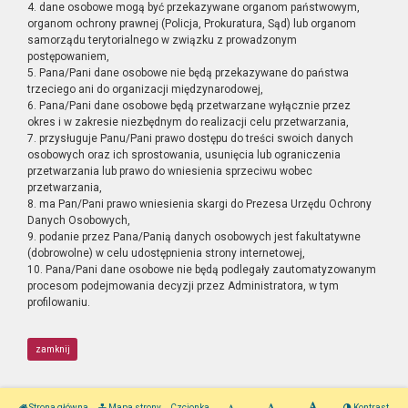
4. dane osobowe mogą być przekazywane organom państwowym,
organom ochrony prawnej (Policja, Prokuratura, Sąd) lub organom
samorządu terytorialnego w związku z prowadzonym
postępowaniem,
5. Pana/Pani dane osobowe nie będą przekazywane do państwa
trzeciego ani do organizacji międzynarodowej,
6. Pana/Pani dane osobowe będą przetwarzane wyłącznie przez
okres i w zakresie niezbędnym do realizacji celu przetwarzania,
7. przysługuje Panu/Pani prawo dostępu do treści swoich danych
osobowych oraz ich sprostowania, usunięcia lub ograniczenia
przetwarzania lub prawo do wniesienia sprzeciwu wobec
przetwarzania,
8. ma Pan/Pani prawo wniesienia skargi do Prezesa Urzędu Ochrony
Danych Osobowych,
9. podanie przez Pana/Panią danych osobowych jest fakultatywne
(dobrowolne) w celu udostępnienia strony internetowej,
10. Pana/Pani dane osobowe nie będą podlegały zautomatyzowanym
procesom podejmowania decyzji przez Administratora, w tym
profilowaniu.
zamknij
Strona główna
Mapa strony
Czcionka
Kontrast