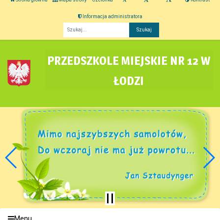
Informacja administratora
Fraza
PRZEDSZKOLE MIEJSKIE NR 12 W
ŁODZI
Menu