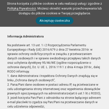
Strona korzysta z plików cookies w celu realizacji usług i zgodnie z
Polityką Prywatności
. Możesz określić warunki przechowywania lub
dostępu do plików cookies w Twojej przeglądarce.
Akceptuję ciasteczka
Informacja Administratora
Na podstawie art. 13 ust. 1 i 2 Rozporządzenia Parlamentu
Europejskiego i Rady (UE) 2016/679 z dnia 27 kwietnia 2016r. w
sprawie ochrony osób fizycznych w związku z przetwarzaniem
danych osobowych i w sprawie swobodnego przepływu takich danych
oraz uchylenia dyrektywy 95/46/WE (ogólne rozporządzenie o
ochronie danych), Dz. U. UE. L. 2016.119.1 z dnia 4 maja 2016r., dalej
RODO informuję:
1. dane Administratora i Inspektora Ochrony Danych znajdują się w
linku „Ochrona danych osobowych”,
2. Pana/Pani dane osobowe w postaci adresu IP, są przetwarzane w
celu udostępniania strony internetowej oraz wypełnienia obowiązków
prawnych spoczywających na administratorze(art.6 ust.1 lit.c RODO),
3. jeżeli korzysta Pan/Pani z odnośnika na stronie będącego adresem
e-mail placówki to zgadza się Pan/Pani na przetwarzanie danych w
celu udzielenia odpowiedzi,