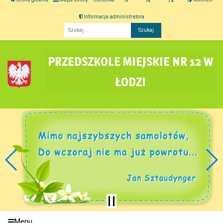
Informacja administratora
Fraza
PRZEDSZKOLE MIEJSKIE NR 12 W
ŁODZI
Menu