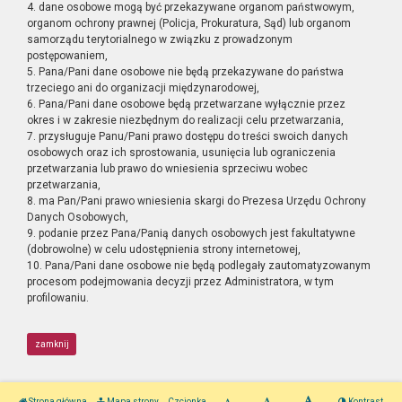
4. dane osobowe mogą być przekazywane organom państwowym,
organom ochrony prawnej (Policja, Prokuratura, Sąd) lub organom
samorządu terytorialnego w związku z prowadzonym
postępowaniem,
5. Pana/Pani dane osobowe nie będą przekazywane do państwa
trzeciego ani do organizacji międzynarodowej,
6. Pana/Pani dane osobowe będą przetwarzane wyłącznie przez
okres i w zakresie niezbędnym do realizacji celu przetwarzania,
7. przysługuje Panu/Pani prawo dostępu do treści swoich danych
osobowych oraz ich sprostowania, usunięcia lub ograniczenia
przetwarzania lub prawo do wniesienia sprzeciwu wobec
przetwarzania,
8. ma Pan/Pani prawo wniesienia skargi do Prezesa Urzędu Ochrony
Danych Osobowych,
9. podanie przez Pana/Panią danych osobowych jest fakultatywne
(dobrowolne) w celu udostępnienia strony internetowej,
10. Pana/Pani dane osobowe nie będą podlegały zautomatyzowanym
procesom podejmowania decyzji przez Administratora, w tym
profilowaniu.
zamknij
Strona główna
Mapa strony
Czcionka
Kontrast