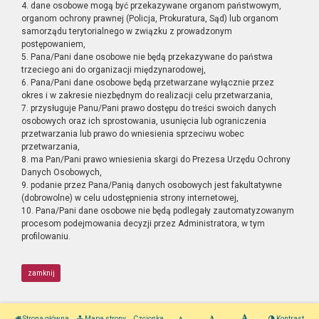
4. dane osobowe mogą być przekazywane organom państwowym,
organom ochrony prawnej (Policja, Prokuratura, Sąd) lub organom
samorządu terytorialnego w związku z prowadzonym
postępowaniem,
5. Pana/Pani dane osobowe nie będą przekazywane do państwa
trzeciego ani do organizacji międzynarodowej,
6. Pana/Pani dane osobowe będą przetwarzane wyłącznie przez
okres i w zakresie niezbędnym do realizacji celu przetwarzania,
7. przysługuje Panu/Pani prawo dostępu do treści swoich danych
osobowych oraz ich sprostowania, usunięcia lub ograniczenia
przetwarzania lub prawo do wniesienia sprzeciwu wobec
przetwarzania,
8. ma Pan/Pani prawo wniesienia skargi do Prezesa Urzędu Ochrony
Danych Osobowych,
9. podanie przez Pana/Panią danych osobowych jest fakultatywne
(dobrowolne) w celu udostępnienia strony internetowej,
10. Pana/Pani dane osobowe nie będą podlegały zautomatyzowanym
procesom podejmowania decyzji przez Administratora, w tym
profilowaniu.
zamknij
Strona główna
Mapa strony
Czcionka
Kontrast