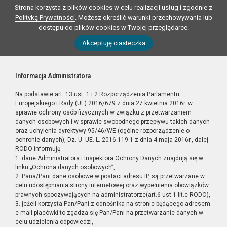
Strona korzysta z plików cookies w celu realizacji usług i zgodnie z
Polityką Prywatności
. Możesz określić warunki przechowywania lub
dostępu do plików cookies w Twojej przeglądarce.
Akceptuję ciasteczka
Informacja Administratora
Na podstawie art. 13 ust. 1 i 2 Rozporządzenia Parlamentu
Europejskiego i Rady (UE) 2016/679 z dnia 27 kwietnia 2016r. w
sprawie ochrony osób fizycznych w związku z przetwarzaniem
danych osobowych i w sprawie swobodnego przepływu takich danych
oraz uchylenia dyrektywy 95/46/WE (ogólne rozporządzenie o
ochronie danych), Dz. U. UE. L. 2016.119.1 z dnia 4 maja 2016r., dalej
RODO informuję:
1. dane Administratora i Inspektora Ochrony Danych znajdują się w
linku „Ochrona danych osobowych”,
2. Pana/Pani dane osobowe w postaci adresu IP, są przetwarzane w
celu udostępniania strony internetowej oraz wypełnienia obowiązków
prawnych spoczywających na administratorze(art.6 ust.1 lit.c RODO),
3. jeżeli korzysta Pan/Pani z odnośnika na stronie będącego adresem
e-mail placówki to zgadza się Pan/Pani na przetwarzanie danych w
celu udzielenia odpowiedzi,