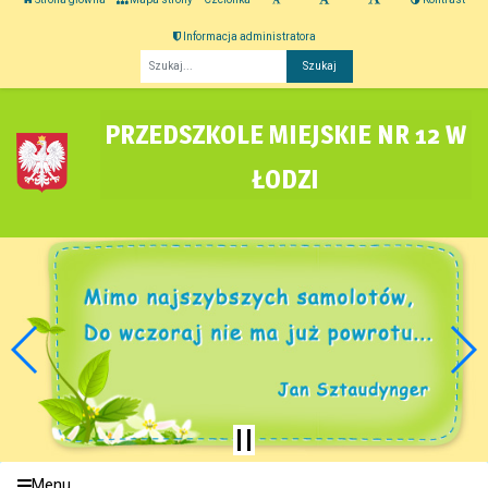
Informacja administratora
Fraza
PRZEDSZKOLE MIEJSKIE NR 12 W
ŁODZI
Menu